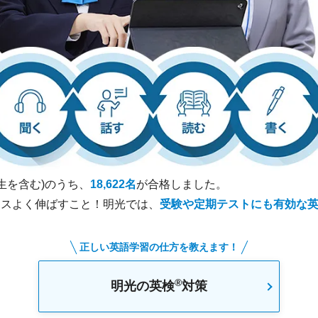
生を含む)のうち、
18,622名
が合格しました。
ンスよく伸ばすこと！明光では、
受験や定期テストにも有効な英
正しい英語学習の仕方を教えます！
®
明光の英検
対策