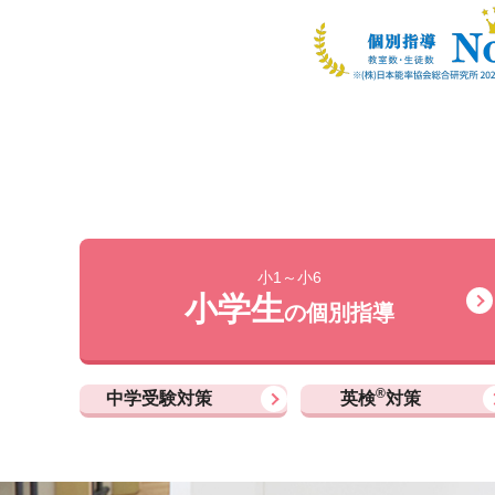
小1～小6
小学生
の個別指導
®
中学受験対策
英検
対策