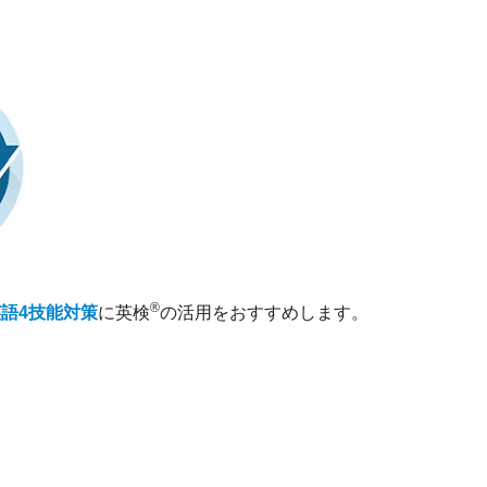
®
語4技能対策
に英検
の活用をおすすめします。