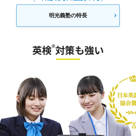
明光義塾の特長
®
英検
対策も強い