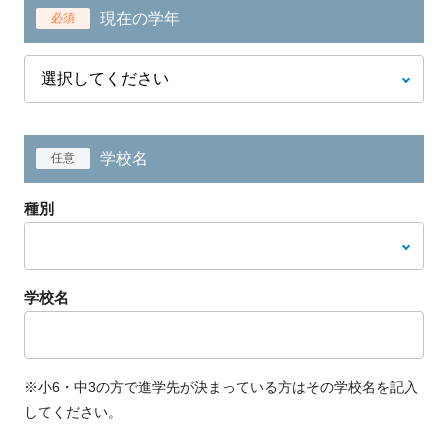
現在の学年
必須
学校名
任意
種別
学校名
※小6・中3の方で進学先が決まっている方はその学校名を記入
してください。