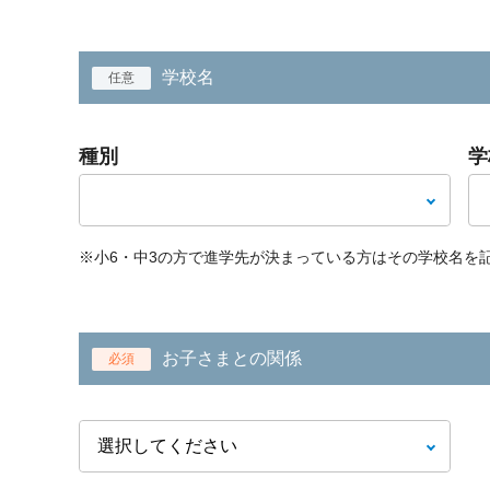
学校名
任意
種別
学
※小6・中3の方で進学先が決まっている方はその学校名を
お子さまとの関係
必須