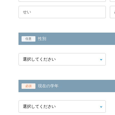
性別
任意
現在の学年
必須