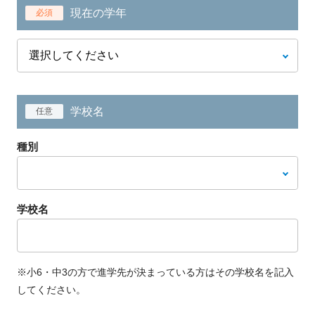
現在の学年
必須
学校名
任意
種別
学校名
※小6・中3の方で進学先が決まっている方はその学校名を記入
してください。