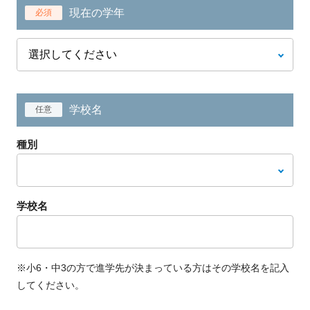
現在の学年
必須
学校名
任意
種別
学校名
※小6・中3の方で進学先が決まっている方はその学校名を記入
してください。