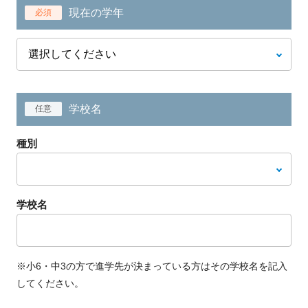
現在の学年
必須
学校名
任意
種別
学校名
※小6・中3の方で進学先が決まっている方はその学校名を記入
してください。