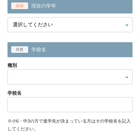
現在の学年
必須
学校名
任意
種別
学校名
※小6・中3の方で進学先が決まっている方はその学校名を記入
してください。