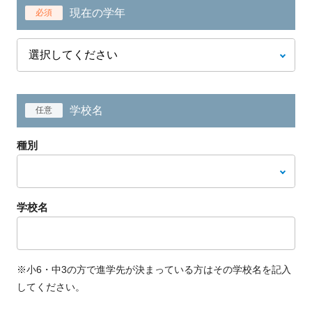
現在の学年
必須
学校名
任意
種別
学校名
※小6・中3の方で進学先が決まっている方はその学校名を記入
してください。