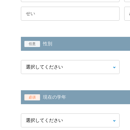
性別
任意
現在の学年
必須