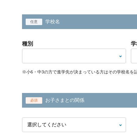
学校名
任意
種別
学
※小6・中3の方で進学先が決まっている方はその学校名を
お子さまとの関係
必須