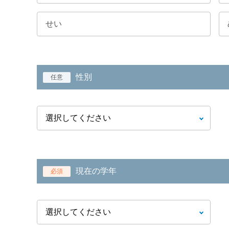
性別
任意
現在の学年
必須