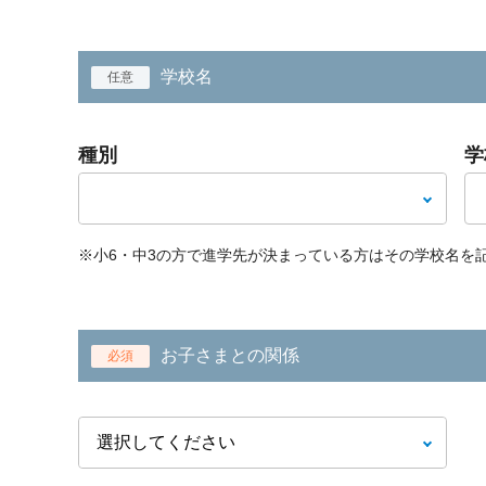
学校名
任意
種別
学
※小6・中3の方で進学先が決まっている方はその学校名を
お子さまとの関係
必須