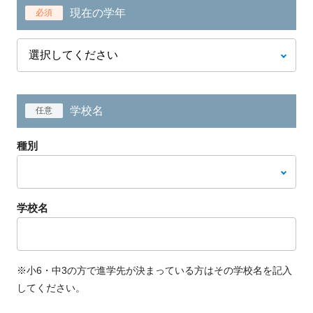
現在の学年
必須
学校名
任意
種別
学校名
※小6・中3の方で進学先が決まっている方はその学校名を記入
してください。