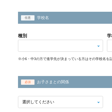
学校名
任意
種別
学
※小6・中3の方で進学先が決まっている方はその学校名を
お子さまとの関係
必須