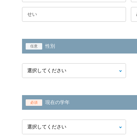
性別
任意
現在の学年
必須