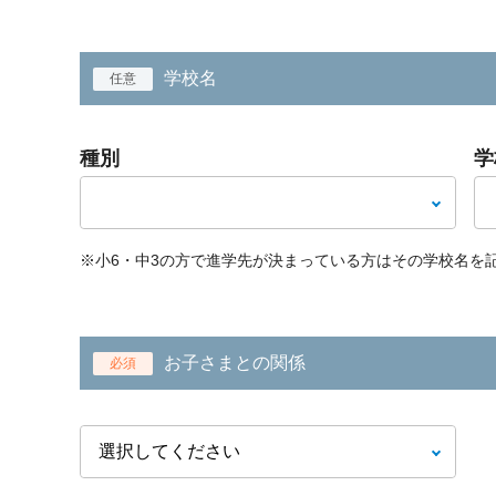
学校名
任意
種別
学
※小6・中3の方で進学先が決まっている方はその学校名を
お子さまとの関係
必須