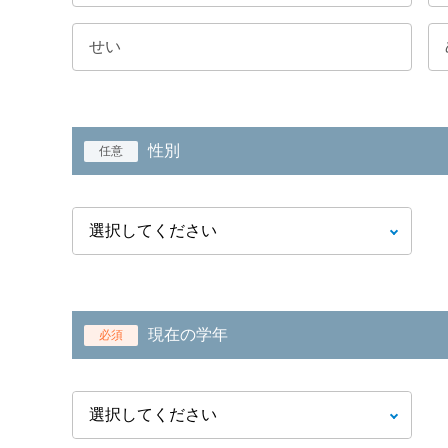
性別
任意
現在の学年
必須