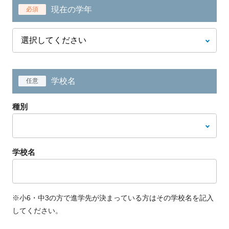
現在の学年
必須
学校名
任意
種別
学校名
※小6・中3の方で進学先が決まっている方はその学校名を記入
してください。