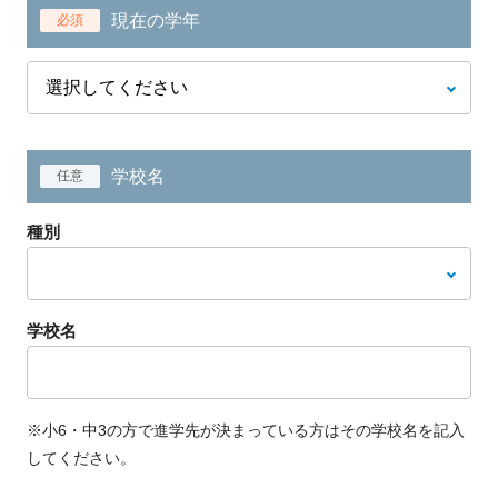
現在の学年
必須
学校名
任意
種別
学校名
※小6・中3の方で進学先が決まっている方はその学校名を記入
してください。