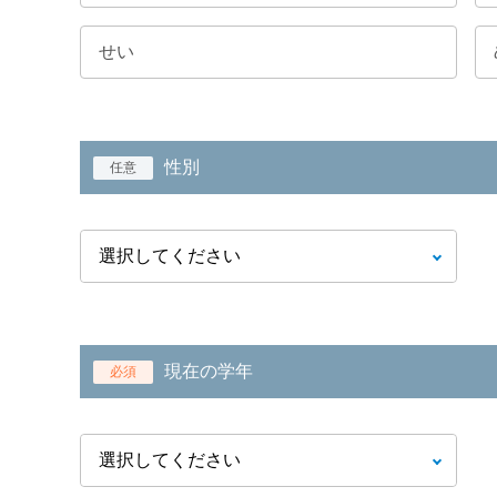
性別
任意
現在の学年
必須