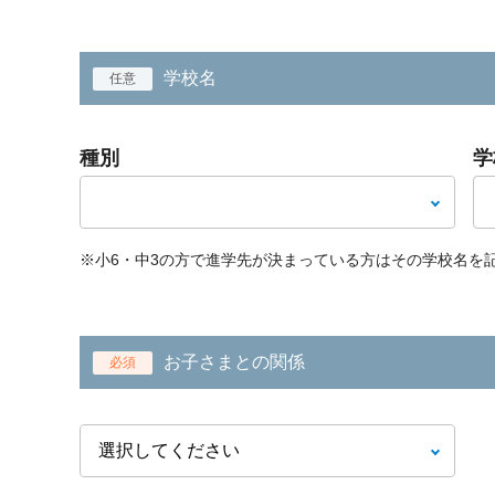
学校名
任意
種別
学
※小6・中3の方で進学先が決まっている方はその学校名を
お子さまとの関係
必須