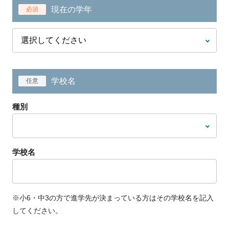
現在の学年
必須
学校名
任意
種別
学校名
※小6・中3の方で進学先が決まっている方はその学校名を記入
してください。