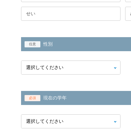
性別
任意
現在の学年
必須