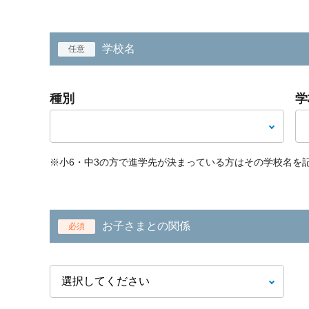
学校名
任意
種別
学
※小6・中3の方で進学先が決まっている方はその学校名を
お子さまとの関係
必須