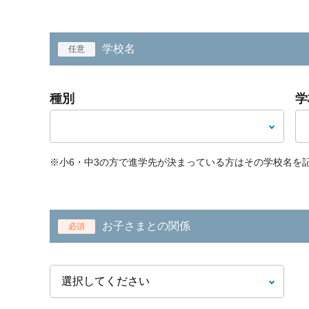
学校名
任意
種別
学
※小6・中3の方で進学先が決まっている方はその学校名を
お子さまとの関係
必須