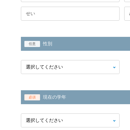
性別
任意
現在の学年
必須