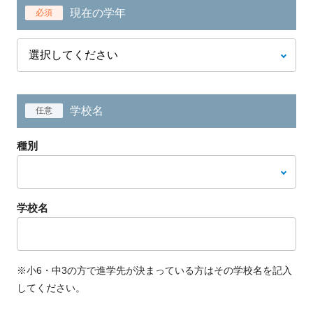
現在の学年
必須
学校名
任意
種別
学校名
※小6・中3の方で進学先が決まっている方はその学校名を記入
してください。