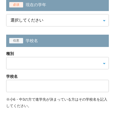
現在の学年
必須
学校名
任意
種別
学校名
※小6・中3の方で進学先が決まっている方はその学校名を記入
してください。