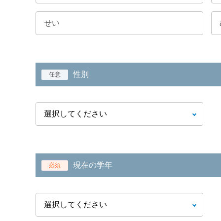
性別
任意
現在の学年
必須