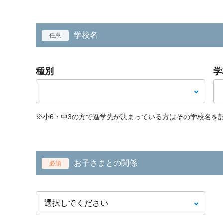
学校名
任意
種別
学
※小6・中3の方で進学先が決まっている方はその学校名を
お子さまとの関係
必須