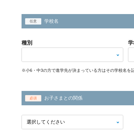
学校名
任意
種別
学
※小6・中3の方で進学先が決まっている方はその学校名を
お子さまとの関係
必須