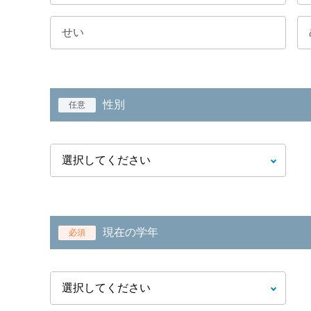
性別
任意
現在の学年
必須