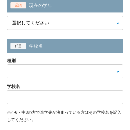
現在の学年
必須
学校名
任意
種別
学校名
※小6・中3の方で進学先が決まっている方はその学校名を記入
してください。