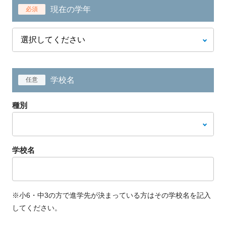
現在の学年
必須
学校名
任意
種別
学校名
※小6・中3の方で進学先が決まっている方はその学校名を記入
してください。