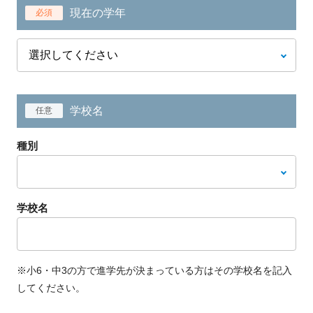
現在の学年
必須
学校名
任意
種別
学校名
※小6・中3の方で進学先が決まっている方はその学校名を記入
してください。