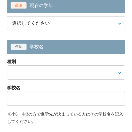
現在の学年
必須
学校名
任意
種別
学校名
※小6・中3の方で進学先が決まっている方はその学校名を記入
してください。