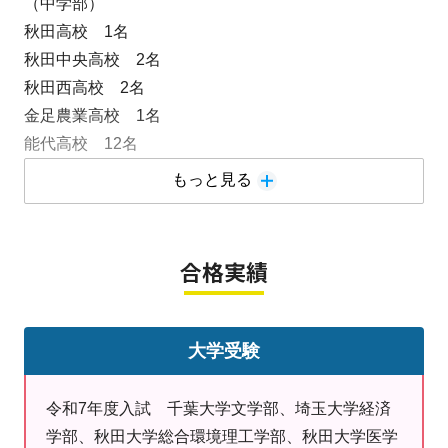
（中学部）
秋田高校 1名
秋田中央高校 2名
秋田西高校 2名
金足農業高校 1名
能代高校 12名
能代松陽高校 普通科6名 情報ビジネス科7名
もっと見る
能代科学技術高校 工業科1名 生活科学科2名
大館鳳鳴高校 1名
秋田北鷹高校 普通科1名
合格実績
角館高校 1名
明桜高校 1名
大学受験
小学部
南高校中等部 秋田大学附属中学校
令和7年度入試 千葉大学文学部、埼玉大学経済
合格おめでとう！！
学部、秋田大学総合環境理工学部、秋田大学医学