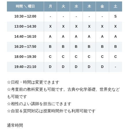
時間 ＼ 曜日
月
火
水
木
金
土
10:30～12:00
-
-
-
-
-
S
13:00～14:30
X
X
X
X
X
X
14:40～16:10
A
A
A
A
A
A
16:20～17:50
B
B
B
B
B
B
18:00～19:30
C
C
C
C
C
C
19:40～21:10
D
D
D
D
D
-
☆日程・時間は変更できます
☆考査前の教科変更も可能です。古典や化学基礎、世界史など
も可能です
☆相性のよい講師を担当にできます
☆自習＆質問対応は授業時間外でも利用可能です
通常時間