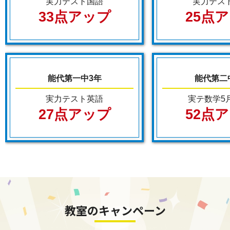
実力テスト国語
実力テス
33点アップ
25点
能代第一中3年
能代第二
実力テスト英語
実テ数学5
27点アップ
52点
教室のキャンペーン