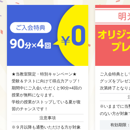
★当教室限定・特別キャンペーン★
ご入会特典とし
受験＆テストに向けて得点力アップ！
グッズをプレゼ
期間中にご入会いただくと90分×4回の
次第終了となり
授業が無料になります。
学校の授業がストップしている夏が復
※いままでに当
習のチャンスです！
のない方が対象
注意事項
有効期限：2
※９月以降も通塾いただける方が対象