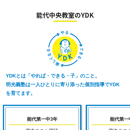
□中学入学の準備をしたい
□学校の授業についていきたい
能代中央教室のYDK
□中学校受験に向けて対策をしたい
□学校の宿題のサポートをしてほしい
□勉強の仕方、学習習慣を身につけたい
YDKとは「やれば・できる・子」のこと。
明光義塾は一人ひとりに寄り添った個別指導でYDK
を育てます。
能代第一中3年
能代第一