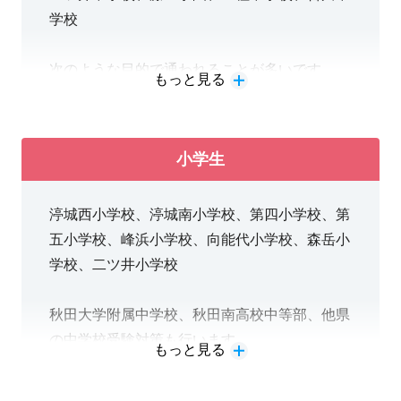
学校
次のような目的で通われることが多いです。
もっと見る
□志望校合格に向けて早くから対策したい
□学校の授業についていきたい
□苦手教科を克服するために、前の学年から復
小学生
習をしたい
□勉強の仕方、学習習慣を身につけたい
渟城西小学校、渟城南小学校、第四小学校、第
五小学校、峰浜小学校、向能代小学校、森岳小
学校、二ツ井小学校
秋田大学附属中学校、秋田南高校中等部、他県
の中学校受験対策も行います。
もっと見る
次のような目的で通われることが多いです。