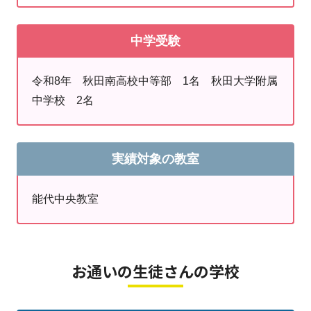
もちろんのこと、学校の勉強についていけないというお悩みを
校、能代高校、能代松陽高校、能代科学技術高
持つ生徒さん、学校に登校することが難しい生徒さん、得意不
校、北鷹高校、一関修紅高校
中学受験
得意の差がある生徒さんにも幅広くご通塾いただいています。
令和8年 秋田南高校中等部 1名 秋田大学附属
③
塾生はいつでも自習できるスペース
があること
中学校 2名
→塾生であれば、誰でもいつでも利用可能です。
④
教室長の指導歴が長い
こと
実績対象の教室
→今年度で教室長歴が11年になりました。大学生の時は、4年
間明光義塾の講師を勤めていました。大学受験、秋田市内高校
能代中央教室
の受験を熟知しています。
⑤
生徒の50％以上が高校生
→程よい緊張感で、小学生から高校生までが同じ教室で学んで
お通いの生徒さんの学校
います。
中学生は高校生の学校情報を聞き、志望校選択の参考にしてい