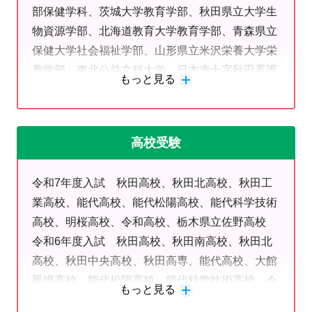
部保健学科、茨城大学教育学部、秋田県立大学生
無料カウンセリングで学習アドバイスもしています。お
物資源学部、北海道教育大学教育学部、青森県立
気軽にお問合せください！
保健大学社会福祉学部、山形県立米沢栄養大学栄
無料体験授業は
こちら
養学部、東北公益文科大学、日本赤十字秋田看護
もっと見る
大学、実践女子大学、北里大学、新潟医療福祉大
学、新潟食糧農業大学、青森中央大学、皇学館大
【能代中央教室の強いこと】
学、富士大学、柴田学園大学、秋田看護福祉大
高校受験
①
いろいろな講師
が多数在籍していること
学、國學院大學短期大学部、秋田理容美容専門学
→教職経験がある講師、数学・英語の専任講師、古典・世界
校 令和6年度入試 横浜国立大学 秋田大学、
史・物理の講師など、さまざまな先生が在籍しています。
令和7年度入試 秋田高校、秋田北高校、秋田工
東洋大学、駒澤大学、日本赤十字秋田看護大学、
話しやすい、分かりやすい、相談しやすい講師がきっと見つか
業高校、能代高校、能代松陽高校、能代科学技術
千葉工業大学、新潟医療福祉大学、東北芸術工科
ります。
高校、明桜高校、令和高校、栃木県立佐野高校
大学、東北公益文科大学、盛岡大学、宮城女子学
令和6年度入試 秋田高校、秋田南高校、秋田北
院大学、八戸学院大学 令和5年度入試 秋田大
②
生徒
1
人
1
人の学力状況に沿った
カリキュラムを進めているこ
高校、秋田中央高校、秋田高専、能代高校、大館
学、弘前大学、岩手医科大学、東北文化学園大
と →進学塾と補習塾の両方を兼ねています。
鳳鳴高校、能代松陽高校、能代科学技術高校、令
学、金沢工業大学、秋田歯科衛生専門学校、東京
もっと見る
国公立大学を目指す高校生、公立高校合格を目指す中学3年生は
和高校 令和5年度入試 秋田高校、秋田中央高
工業自動車大学校