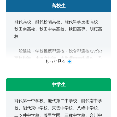
ます。
高校生
教室長より
能代高校、能代松陽高校、能代科学技術高校、
「将来の夢を叶えるために、○○高校、△△大学に入りたい！」
秋田南高校、秋田中央高校、秋田高専、明桜高
「苦手だけど勉強を頑張りたい…！」
校
一人一人目標や目的、お悩みは異なります。その勉強を頑張り
一般選抜・学校推薦型選抜・総合型選抜などの
たいという気持ちに、講師一同応えます。
面接指導、小論文指導、志願理由書指導を、予
もっと見る
”やればできる”の記憶をつくってみませんか？一緒に頑張りま
備校の映像授業と個別指導の両方で行います。
しょう！
次のような目的で通われることが多いです。
教室長 青柳辰弥
□志望大合格に向けて、評定を確保したい
中学生
□数学の授業進度についていくために予習をし
たい
能代第一中学校、能代第二中学校、能代南中学
□英検対策をしたい
校、能代東中学校、東雲中学校、八峰中学校、
二ツ井中学校、藤里学園、三種中学校、合川中