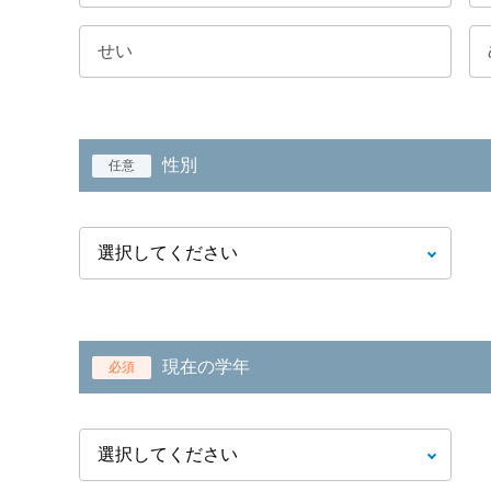
性別
任意
現在の学年
必須