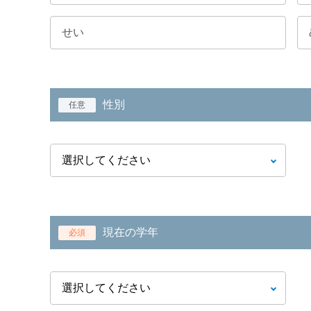
性別
任意
現在の学年
必須