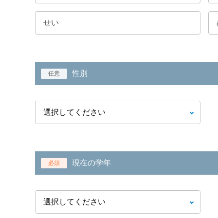
性別
任意
現在の学年
必須