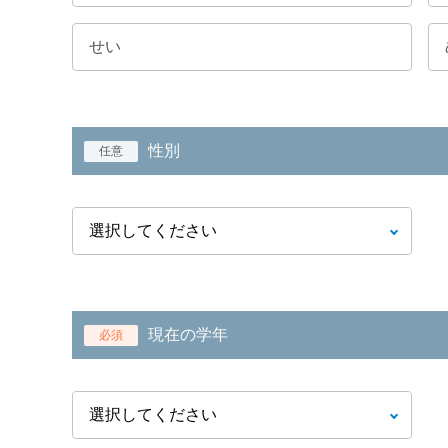
性別
任意
現在の学年
必須