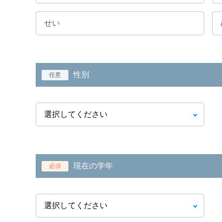
性別
任意
現在の学年
必須