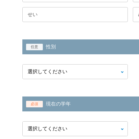
性別
任意
現在の学年
必須