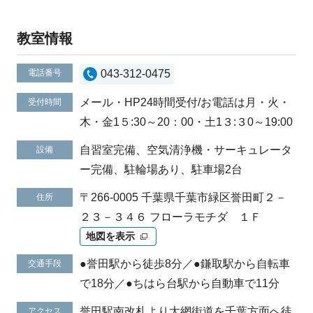
教室情報
電話番号
043-312-0475
メール・HP24時間受付/お電話は月・火・
受付時間
木・金1５:30～20：00・土1３:３0～19:00
自習室完備、空気清浄機・サーキュレータ
設備
ー完備、駐輪場あり、駐車場2台
〒266-0005 千葉県千葉市緑区誉田町２－
住所
２３－３４６ フローラモチダ １Ｆ
地図を表示
●誉田駅から徒歩8分／●鎌取駅から自転車
交通手段
で18分／●ちはら台駅から自動車で11分
誉田駅南改札より大網街道を千葉方面へ徒
アクセス