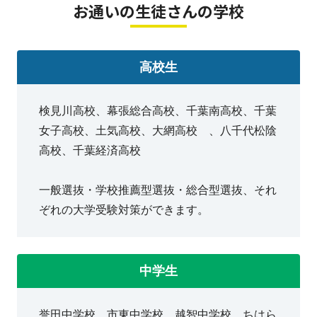
お通いの生徒さんの学校
全学年（ 小学1年 ～ 高校3年・既卒生 ）を対象に、ご
入塾をお受付しております。
高校生
夏休みの期間のみの受講ももちろん
可能です。お気軽にご相談くださ
検見川高校、幕張総合高校、千葉南高校、千葉
女子高校、土気高校、大網高校 、八千代松陰
い！
高校、千葉経済高校
一般選抜・学校推薦型選抜・総合型選抜、それ
ぞれの大学受験対策ができます。
《誉田中・誉田小・誉田東小のお子
さんが多数通塾しています》
中学生
誉田小より徒歩５分・誉田東小より徒歩１３分・誉田中
より徒歩分１０分。通いやすい大網街道沿いにございま
誉田中学校、市東中学校、越智中学校、ちはら