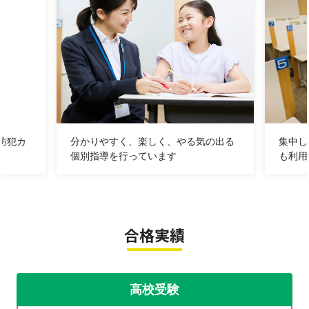
誉田中は夏休みがあけてすぐ、９月７日・８日が２回目
の定期テストです。
当教室では、夏期講習の中でテスト対策授業を行い、
夏休み中の学習習慣を維持し、成績UPに繋げていきま
す。
《９/２７（日）実施 英検申込開始
防犯カ
分かりやすく、楽しく、やる気の出る
集中し
しました》
個別指導を行っています
も利用
塾に通っていない方もお申込が可能です。
〆切は８月２８日（金）となります。
合格実績
《夏期講習受付中！》
当教室の夏期講習は、お子様一人一人の学習状況やご希
望をお伺いしながら、
高校受験
授業内容・スケジュールを決定するオーダーメイドの夏