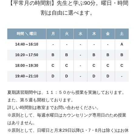
【平常月の時間割】先生と学ぶ90分。曜日・時間
割は自由に選べます。
時間 ＼ 曜日
月
火
水
木
金
土
14:40～16:10
-
-
-
-
-
A
16:20～17:50
B
B
-
B
B
B
18:00～19:30
C
C
-
C
C
C
19:40～21:10
D
D
-
D
D
-
夏期講習期間中は、１１：５０から授業を実施しております。
また、第５週も開校しております。
詳しい時間割は教室までお問い合わせください。
※原則として、毎週水曜日はカウンセリング専用日のため授業
はありません。
※原則として、日曜日と月末29日以降(1・7・8月は除く)はお休