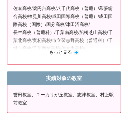
期講習です。
佐倉高校/薬円台高校/八千代高校（普通）/幕張総
●苦手科目を克服したい
合高校/検見川高校/成田国際高校（普通）/成田国
●次の定期テストの点数を上げたい
際高校（国際）/国分高校/津田沼高校/
●受験に向けて勉強を始めたい
長生高校（普通科）/千葉南高校/船橋芝山高校/千
葉北高校/実籾高校/市立習志野高校（普通科）/千
お子様それぞれの目的に合わせて、最適な学習計画を作
城台高校/千葉商業高校/佐倉東高校/
もっと見る
成し講習を行います。
八千代高校（家政）/市立船橋高校/若松高校/八千
総体やコンクールなど、部活動最後の大会が終わってか
代東高校/八千代西高校/四街道北高校/浦安高校/市
ら受験勉強を始める予定の中３生や、
原八幡高校/大網高校（普通）/大網高校（農業）/
実績対象の教室
他の習いごとや部活動が忙しいお子様も、スケジュール
生浜高校/泉高校
を自由に組むことができます。
誉田教室、ユーカリが丘教室、志津教室、村上駅
市原中央/千葉明徳/千葉敬愛/千葉経済/成田/日大習
前教室
講習開始前に、、
お子様の学習状況やご要望などをお伺
志野/東葉/日出/国府台女子/八千代松陰/秀明八千代
いしながら、
千葉英和/東京学館/東京学館船橋/千葉黎明/茂原北
使用する教材や学習方針・スケジュールなどを決定して
稜/愛国四街道/千葉聖心/植草学園/千葉学芸
まいります。