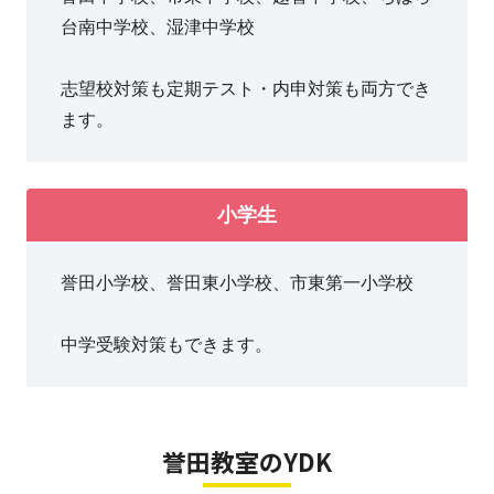
す。
台南中学校、湿津中学校
お車での送り迎えも、専用駐車場をご用意しておりま
す。
志望校対策も定期テスト・内申対策も両方でき
誉田小や誉田中の通学路上にある教室ですので、学校か
ます。
ら直接通塾されるお子様もいらっしゃいます。
《自習席 使い放題》
小学生
授業がない日でも利用でき、沢山の生徒さんにご利用を
いただいています。
誉田小学校、誉田東小学校、市東第一小学校
勉強習慣をつけたい方、お気軽にお問い合わせ下さい。
中学受験対策もできます。
誉田教室のYDK