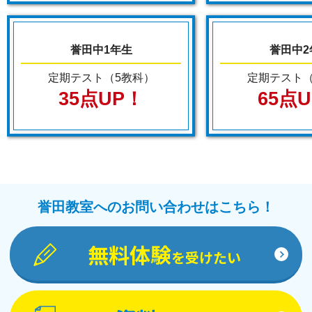
誉田中1年生
誉田中2
定期テスト（5教科）
定期テスト（
35点UP！
65点
誉田教室へのお問い合わせはこちら！
無料体験
を受けたい