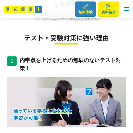
中学生の個別指導
無料体験
資料請求
テスト・受験対策に強い理由
内申点を上げるための無駄のないテスト対
1
策！