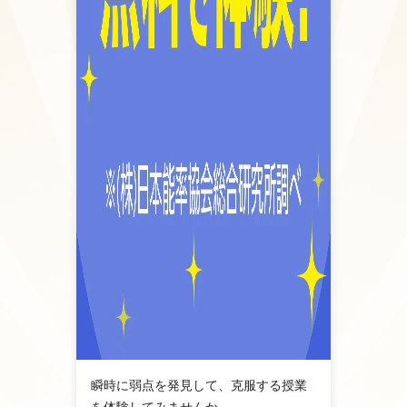
み！！〇
① つまづきを発見し解消しなが
ら、繰り返し徹底的にできるまで学
習します。
② 生徒個別に学習プログラムを作
成 学習状況で随時・修正変更
③ 学習の専任コーチが生徒の学習
の状況、進捗、つまづきをチェック
④ 学校授業のヒアリングの実施、
考査成績向上に反映している。
瞬時に弱点を発見して、克服する授業