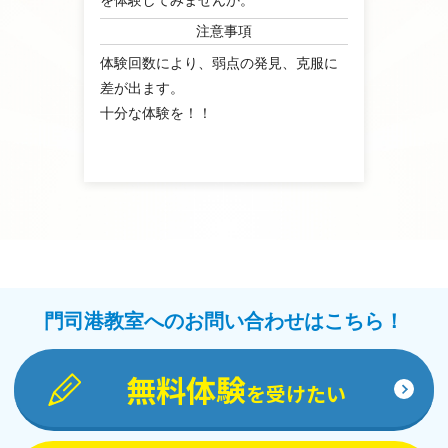
〇門司学園適性検査対策」
を体験してみませんか。
注意事項
に強い！！ ２５年の実績
体験回数により、弱点の発見、克服に
差が出ます。
十分な体験を！！
〇
〇無料の定期考査対策が充
実、高評価されている。〇
門司港教室へのお問い合わせはこちら！
無料体験
を受けたい