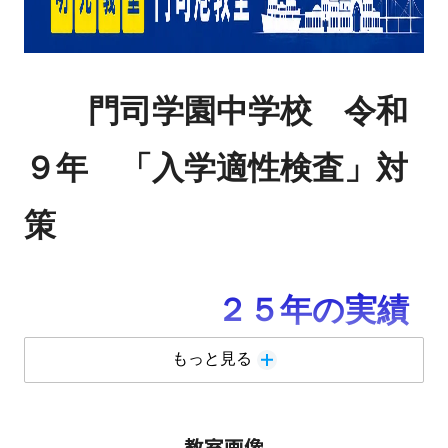
門司学園中学校 令和
９年 「入学適性検査」対
策
２５年の実績
８月 スタ－ト ゆっくり確
もっと見る
実に、１人１人に合わせて
教室画像