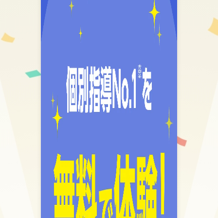
学年まで遡ってつまづきを解消する
授業をしています。
〉
③「言葉（用語）をおぼえるだけで
点が取れることを怠っていません
か。 〈
効率
よく覚える方法を提供！
定期考査対
策を全教科無料で行っています。
〉
〇門司港教室の授業の強