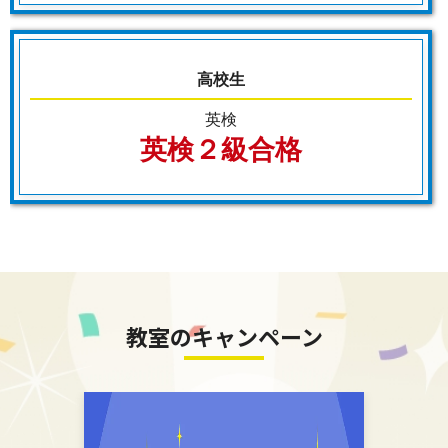
〖
門司港教室がこのような成果を出
せるわけ
〗
高校生
①「何がわからないのか、わからな
英検
英検２級合格
い状況で勉強していません
か？
〈
わかる、わからないを明確に仕分
けしてわからない問題に集中。
〉
教室のキャンペーン
②「つまづきの原因の発見解消がで
きないまま勉強をしていません
か？ 〈
前