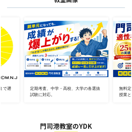
＊
随時、ご相談、
ご説明会実施中
！！
まで遡
定期考査、中学・高校、大学の各選抜
無料定
試験に対応。
授業と
093-322-3364
............................................
門司港教室のYDK
............................................