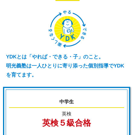
〇勉強の仕方を劇的に変えて、過去
最高の成績にしたい人
〇
YDKとは「やれば・できる・子」のこと。
小学４年生が２０２６年４月入塾か
明光義塾は一人ひとりに寄り添った個別指導でYDK
ら２か月で算数（上）の内容を終
を育てます。
了。
小学６年生が５年算数を２０２５
中学生
年、昨年の冬に終了。
英検
英検５級合格
中学・高校生の実績も多数