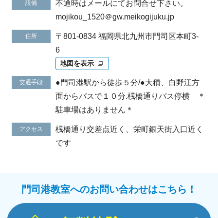
不通時はメールにてお問合せ下さい。
設備
mojikou_1520＠gw.meikogijuku.jp
〒801-0834 福岡県北九州市門司区本町3-
住所
6
地図を表示
●門司港駅から徒歩５分/●大積、白野江方
交通手段
面からバスで１０分.桟橋通りバス停横 ＊
駐車場はありません＊
桟橋通り交差点近く、栄町銀天街入口近く
アクセス
です
門司港教室へのお問い合わせはこちら！