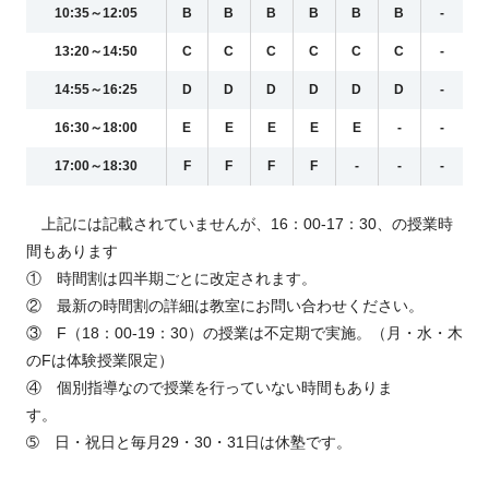
10:35～12:05
B
B
B
B
B
B
-
13:20～14:50
C
C
C
C
C
C
-
14:55～16:25
D
D
D
D
D
D
-
16:30～18:00
E
E
E
E
E
-
-
17:00～18:30
F
F
F
F
-
-
-
上記には記載されていませんが、16：00-17：30、の授業時
間もあります
① 時間割は四半期ごとに改定されます。
② 最新の時間割の詳細は教室にお問い合わせください。
③ F（18：00-19：30）の授業は不定期で実施。（月・水・木
のFは体験授業限定）
④ 個別指導なので授業を行っていない時間もありま
す。
➄ 日・祝日と毎月29・30・31日は休塾です。