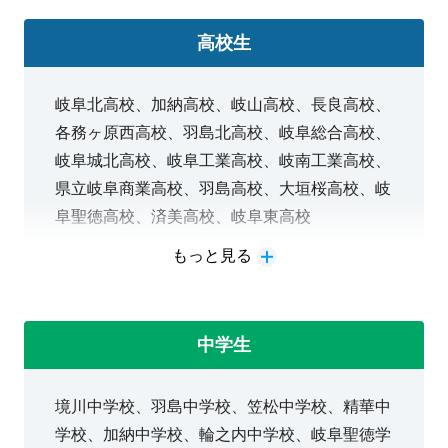
きましょう！
また、羽島北高校の学習指導はお任せください！
高校生
岐阜北高校、加納高校、岐山高校、長良高校、
皆様のお悩み、不安を
自信
に変え、明光義塾柳津教室
各務ヶ原西高校、羽島北高校、岐阜総合高校、
で自分の可能性を広げましょう！
岐阜城北高校、岐阜工業高校、岐南工業高校、
無料体験授業・学習相談も受け付けておりますため、ご
県立岐阜商業高校、羽島高校、大垣桜高校、岐
気軽にご相談ください！
阜聖徳高校、済美高校、岐阜東高校
もっと見る
一般選抜・学校推薦型選抜・総合型選抜、それ
体験授業の申込は
こちら
ぞれの大学受験対策ができます。
お電話：058-218-2528
中学生
境川中学校、羽島中学校、笠松中学校、精華中
学校、加納中学校、輪之内中学校、岐阜聖徳学