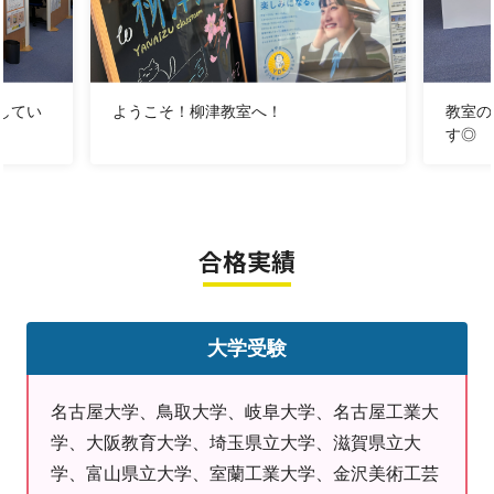
◆振り返り授業
「教えてもらったけど、いざ一人で取り組むときには解
くことが出来ない」
してい
ようこそ！柳津教室へ！
教室の
という経験、ありませんか？
す◎
『説明を聞き、
→自分の言葉で先生にアウトプットし、
合格実績
→自分の文字で記録に残し、
→その内容の宿題を家で取り組む』
大学受験
このサイクルで勉強を行います。
「分かったつもり」をなくす授業をを行い、
「分かっ
た！」
を増やします！
名古屋大学、鳥取大学、岐阜大学、名古屋工業大
学、大阪教育大学、埼玉県立大学、滋賀県立大
学、富山県立大学、室蘭工業大学、金沢美術工芸
◆目標設定