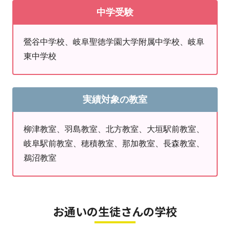
高校、岐阜女子高校、大垣日本大学高校、修文学
中学受験
◆柳津教室の小学生指導
院高校、啓晴高校、誠信高校
学習内容が年々難しくなり、ニガテが増えてきます。
鶯谷中学校、岐阜聖徳学園大学附属中学校、岐阜
お悩みや目的に沿った授業を行い、
「楽しく、明るく」
東中学校
一緒に学び、
「できる！」
を増やしていきます！
◇柳津教室の中学生指導
実績対象の教室
苦手範囲の克服、
この夏が大切です。
境川中をはじめとした、加納中、笠松中、羽島中、精華
柳津教室、羽島教室、北方教室、大垣駅前教室、
中など、近隣中学校の対策が可能です！
岐阜駅前教室、穂積教室、那加教室、長森教室、
ぜひ一度、お悩みをお聞かせください。
鵜沼教室
◇柳津教室の高校生指導
一般、推薦入試ともに多種多様な受験方式が存在する今
の時代、
合格に向けて
”今”
取り組んでいますか？
お通いの生徒さんの学校
入試の早期化が進んでいる現在、早めからの対策をして