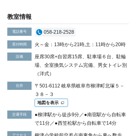
教室情報
電話番号
058-218-2528
火～金：13時から21時,土：11時から20時
受付時間
座席30席+自習席15席、駐車場６台、駐輪
設備
場、全室換気システム完備、男女トイレ別
（洋式）
〒501-6112 岐阜県岐阜市柳津町北塚５－
住所
３８－３
地図を表示
●柳津駅から徒歩9分／●南宿駅から自転車
交通手段
で11分／●西笠松駅から自転車で14分
柳津小学校前交差点南東角から東へ数歩
アクセス