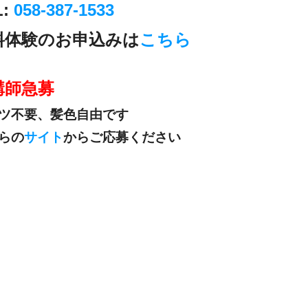
L:
058-387-1533
料体験のお申込みは
こちら
講師急募
ツ不要、髪色自由です
らの
サイト
からご応募ください