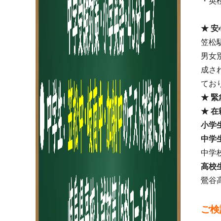
・英
★ 
笠松
男女
成さ
てお
★ 
★ 
小学
中学
中学
高校
鶯谷
ご検