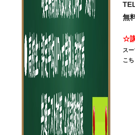
TE
無
☆
スー
こち