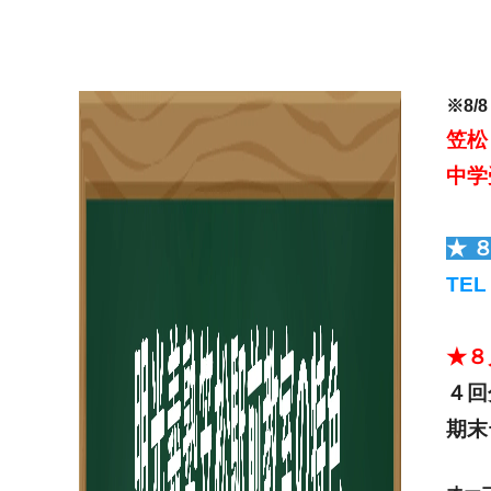
※8
笠松
中学
★ 
TEL
★
４回
期末