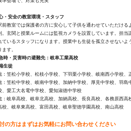
検準会場で、対策も充実
安心・安全の教室環境・スタッフ
駅前教室では保護者の方に安心して子供を通わせていただける
別。玄関と授業ルームには監視カメラを設置しています。担当
れているスタッフになります。授業中も生徒を孤立させないよ
ります。
緊急時・災害時の避難先：岐阜工業高校
在籍生徒
生
：笠松小学校、松枝小学校、下羽栗小学校、岐南西小学校、
生
：笠松中学校、岐南中学校、加納中学校、厚見中学校、羽島
校、愛工大名電中学校、愛知淑徳中学校
生
：岐阜高校、岐阜北高校、加納高校、長良高校、各務原西高
高校、岐阜東高校、富田高校、岐阜聖徳学園高校、南山高校
討の方はまずはお気軽にお問い合わせください