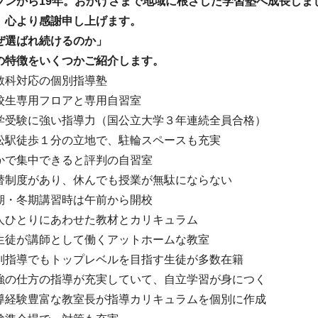
プンから19年。おかげさまで地域に根ざした学習塾へ成長しま
。心より感謝申し上げます。
ぜ選ばれ続けるのか」
の特徴をいくつかご紹介します。
教科対応の個別指導塾
校生専用フロアと専用自習室
学受験に強い指導力（国公立大学３年連続全員合格）
松駅徒歩１分の立地で、駐輪スペースも充実
かで集中できると評判の自習室
替制度があり、休んでも授業が無駄にならない
期・冬期講習時は午前から開校
人ひとりにあわせた教材とカリキュラム
生徒が講師として働くアットホームな教室
別指導でもトップレベルを目指す生徒が多数在籍
強の仕方の指導が充実していて、自立学習が身につく
導経験豊富な教室長が指導カリキュラムを個別に作成