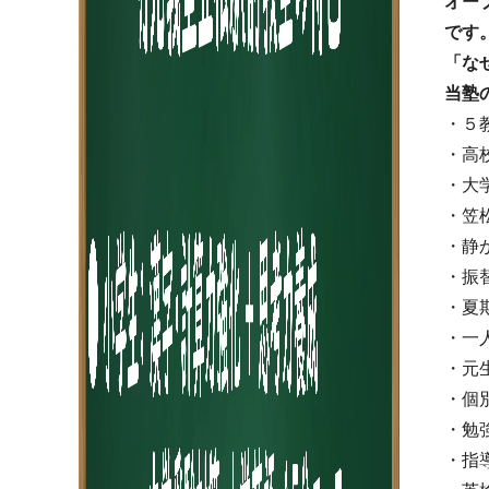
オー
です
「な
当塾
・５
・高
・大
・笠
・静
・振
・夏
・一
・元
・個
・勉
・指