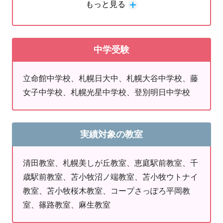
もっと見る
塾を「勉強する堅い場所」にするか、「楽しくて自信が
高校、北広島西高校、千歳高校、恵庭北高校、恵
つく場所」にするかは最初が肝心です。
庭南高校、室蘭栄高校、苫小牧東高校、苫小牧南
・楽しく通えるから、勉強に前向きになる
高校、苫小牧西高校、苫小牧総合経済高校、苫小
中学受験
・
手厚い「めんどうみ」で、わからないをそのままにし
牧工業高校、苫小牧高専、富川高校、追分高校
ない
・
「できた！」の積み重ねが、何事にも折れない自信に
立命館中学校、札幌日大中、札幌大谷中学校、藤
なる
女子中学校、札幌光星中学校、登別明日中学校
◆中高生のお子様がいる保護者様へ
実績対象の教室
高校に入ってから焦る前に。知っておくべき、
3つの現実。
清田教室、札幌美しが丘教室、恵庭駅前教室、千
・義務教育の終わり：
成績次第では、進級に関わる厳
歳駅前教室、苫小牧沼ノ端教室、苫小牧ウトナイ
しい現実がある
教室、苫小牧桜木教室、コープさっぽろ平岡教
・桁違いの難易度：
大学受験に必要な勉強量は、高校
室、篠路教室、麻生教室
入試とは比にならない