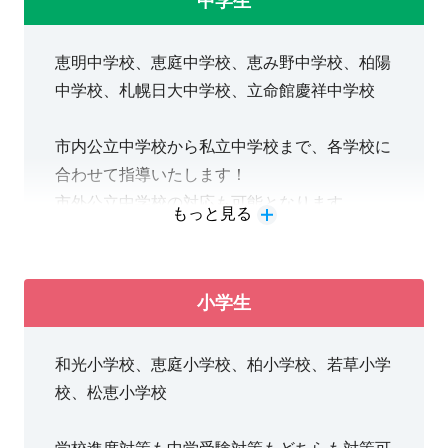
中学生
現在、大学入試は大きく変貌しています。新高
校2年生の学年からはまた、受験制度が変わり
恵明中学校、恵庭中学校、恵み野中学校、柏陽
ます。変化の大きい大学受験の情報の共有も欠
中学校、札幌日大中学校、立命館慶祥中学校
かさず行わせていただきます。
市内公立中学校から私立中学校まで、各学校に
合わせて指導いたします！
また、専門学校進学や就職希望の生徒さんの対
市外公立中学校の対応も可能となります。
策も可能となっています！
もっと見る
専門学校や就職を希望する方は、学校の成績が
非常に重要となります。
＜公立中学校にお通いの皆さんへ＞
各校の定期テストに合わせて目標や成績を設定
小学生
皆さんは、高校受験を見据えて、日々の生活を
していきます。
行っていかなければなりません。北海道の高校
和光小学校、恵庭小学校、柏小学校、若草小学
入試は1年生から3年生までの学校の成績（内
校、松恵小学校
申点）が非常に重要だからです。そのため、1
進学から就職までご希望の進路に合わせた指導
年生、2年生、3年生それぞれの学年で「今何
を行っていきますので、進路決定に少しでも不