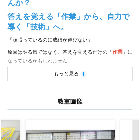
んか？
答えを覚える「作業」から、自力で
導く「技術」へ。
「頑張っているのに成績が伸びない」
原因はやる気ではなく、答えを覚えるだけの「
作業
」に
なっているかもしれません。
出題範囲が拡大するこれからの定期テストや入試は、丸
もっと見る
暗記では通用しない時代へ。
明光義塾の個別指導は、自力で答えを導く「
技術
」を習
教室画像
得し、「
なぜそうなるのか
」を自分の言葉で説明できる
力を育てます。
テストだけで終わらない、入試本番で勝てる本当の実力
へ。