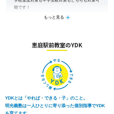
学校進度対策も中学受験対策もどちらも対策可
を頑張るべきか」をお伝えしていきます。
安の残る方はいつでもご相談ください♪
能です！
また、志望校決定のお手伝いもさせていただき
ますので、「行きたい高校なんて全然ない」と
もっと見る
＜学校進度対策をご希望の皆さんへ＞
いう方もご安心ください！
まずは、学校の授業内容をしっかりと理解した
いという皆さんは、学校の内容に即した明光義
塾オリジナルのテキストを使用し、学習を進め
恵庭駅前教室のYDK
＜私立中高一貫校にお通いの皆さんへ＞
ていきます！
みなさんは、基本的には高校受験がないため、
また、保護者の皆様にも市内公立中学校の成績
大学入試にむけての目標設定を行っていかなけ
の付け方や高校入試のシステム、高校の選び方
ればなりません。
などお伝えしていきます。学習に関する不安な
「学校の進度が早すぎてついていけない」「学
ことは、いつでもご相談ください！
校内容は余裕があり、退屈」など各生徒さんの
状況に合わせて復習メインか予習メインかの相
談を受けさせていただいておりますのでご安心
YDKとは「やれば・できる・子」のこと。
＜中学校受験をご希望の皆さんへ＞
ください。
明光義塾は一人ひとりに寄り添った個別指導でYDK
学校の学習内容とは別に志望校に合わせた学習
どのような場合であっても大学受験から逆算し
を育てます。