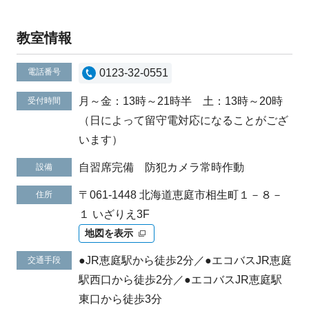
教室情報
電話番号
0123-32-0551
月～金：13時～21時半 土：13時～20時
受付時間
（日によって留守電対応になることがござ
います）
自習席完備 防犯カメラ常時作動
設備
〒061-1448 北海道恵庭市相生町１－８－
住所
１ いざりえ3F
地図を表示
●JR恵庭駅から徒歩2分／●エコバスJR恵庭
交通手段
駅西口から徒歩2分／●エコバスJR恵庭駅
東口から徒歩3分