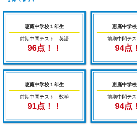
が皆さんには必要になってきます。特に学校内
て取り組むポイントをお伝えいたします！
容の予習や教科書には記載されない知識・解法
などを学んで利用できるようになることが必要
となります。
恵庭中学校１年生
恵庭中学校
少しでも検討している方は、早めに学習をスタ
前期中間テスト 英語
前期中間テス
ートすることをお勧めいたします！
96点！！
94点
また、保護者の皆様も少しでも興味がある場合
はいつでもご相談ください。各学校の特徴や生
徒さんへの向き不向きなどお伝えさせていただ
きます！
恵庭中学校１年生
恵庭中学校
前期中間テスト 数学
前期中間テス
91点！！
94点