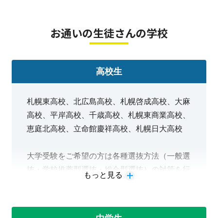
・成績が未来の選択肢：
就職を希望する場合でも、評
定が希望を左右する。だから、恵庭駅前教室は、中学か
お通いの生徒さんの学校
ら高校までずっと変わらずに支え続けます。
高校生
札幌東高校、北広島高校、札幌啓成高校、大麻
高校、平岸高校、千歳高校、札幌東商業高校、
恵庭北高校、立命館慶祥高校、札幌日大高校
大学受験をご希望の方は各種選抜方法（一般選
抜・学校推薦型選抜・総合型選抜）の対策を行
もっと見る
うことが可能です。面接練習、小論文の添削、
グループディスカッションが試験で課される場
合は、それらの練習等も行っていきます。