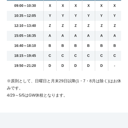
09:00～10:30
X
X
X
X
X
X
10:35～12:05
Y
Y
Y
Y
Y
Y
12:10～13:40
Z
Z
Z
Z
Z
Z
15:05～16:35
A
A
A
A
A
A
16:40～18:10
B
B
B
B
B
B
18:15～19:45
C
C
C
C
C
C
19:50～21:20
D
D
D
D
D
-
※原則として、日曜日と月末29日以降(1・7・8月は除く)はお休
みです。
4/29～5/5はGW休校となります。