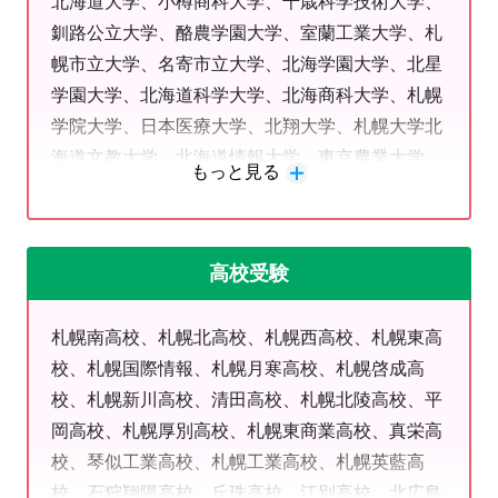
北海道大学、小樽商科大学、千歳科学技術大学、
道コンや英検など、目標作りの機会を定期開催していま
釧路公立大学、酪農学園大学、室蘭工業大学、札
す。
幌市立大学、名寄市立大学、北海学園大学、北星
学園大学、北海道科学大学、北海商科大学、札幌
◆
新規・転塾をお考えの方へ
学院大学、日本医療大学、北翔大学、札幌大学北
「環境を変えよう」という直感を、最高のスタ
海道文教大学、北海道情報大学、東京農業大学、
もっと見る
日本航空大学校、東京工科大学、専修大学、明治
ートに。
学院大学、大阪芸術大学、鹿児島大学、長崎大
塾を探す理由や目標は、通い始めてからも変わっていく
学、都留文科大学、北見工業大学
ものです。
高校受験
大切なのは、
「いま、変えたい」
というその
「
エネルギ
ー」
を逃さないこと。
札幌南高校、札幌北高校、札幌西高校、札幌東高
恵庭駅前教室なら、どんな目標の変化にも全力で応え続
校、札幌国際情報、札幌月寒高校、札幌啓成高
けます。
校、札幌新川高校、清田高校、札幌北陵高校、平
岡高校、札幌厚別高校、札幌東商業高校、真栄高
◆小学生のお子様がいる保護者様へ
校、琴似工業高校、札幌工業高校、札幌英藍高
勉強を「大好きな習い事」にしましょう。
校、石狩翔陽高校、丘珠高校、江別高校、北広島