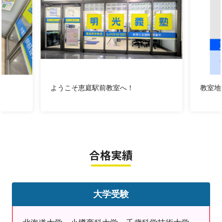
◆恵庭駅前教室が選ばれる「4つの理由」
⒈小学生から高校生まで途切れない指導
全学年・全教科対応。環境を変えずに長く通えて安心
です。
⒉「家じゃ集中できない」を解決する無料自習席
ようこそ恵庭駅前教室へ！
教室地
授業がない日も自由に利用可能。自然と学習習慣が身に
つきます。
⒊地域トップ校から難関大への合格実績（直近3年間）
・中学受験： 藤女子中学校、立命館慶祥中学校、札幌
日大中学校
合格実績
・高校受験： 北広島高校、千歳高校、恵庭北高校をは
じめ、札幌東高校を中心としたトップ4校への合格
・大学受験： 北海道大学、千歳科学技術大学をはじめ
大学受験
とする道内大学、横浜市立大学などの道外大学
⒋塾生以外も歓迎！実力を試せるイベント