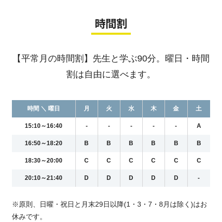
時間割
【平常月の時間割】先生と学ぶ90分。曜日・時間
割は自由に選べます。
時間 ＼ 曜日
月
火
水
木
金
土
15:10～16:40
-
-
-
-
-
A
16:50～18:20
B
B
B
B
B
B
18:30～20:00
C
C
C
C
C
C
20:10～21:40
D
D
D
D
D
-
※原則、日曜・祝日と月末29日以降(1・3・7・8月は除く)はお
休みです。