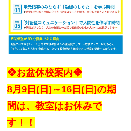
❖お盆休校案内❖
8月9日(日)～16日(日)の期
間は、教室はお休みで
す！！