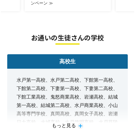
ンペーン ≫
□■━━━━━━━━━━━━━━■□
お問い合わせは
お通いの生徒さんの学校
直接教室までお電話ください
TEL：
◀︎タップで発信し
0296-25-6706
高校生
ます
水戸第一高校、水戸第二高校、下館第一高校、
お電話よりお問い合わせいただくと
下館第二高校、下妻第一高校、下妻第二高校、
初回費用から【1000円引き】いたします！
下館工業高校、鬼怒商業高校、岩瀬高校、結城
第一高校、結城第二高校、水戸商業高校、小山
こちらからのお問い合わせがお得です！
高等専門学校、真岡高校、真岡女子高校、岩瀬
□■━━━━━━━━━━━━━━■□
日大高校、水城高校、水戸啓明高校、水戸葵陵
もっと見る
大竹教室長より皆さまへ
高校、つくば秀英高校、常総学院高校、水戸女