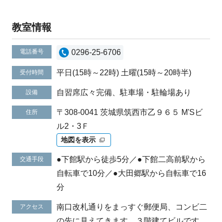
教室情報
電話番号
0296-25-6706
平日(15時～22時) 土曜(15時～20時半)
受付時間
自習席広々完備、駐車場・駐輪場あり
設備
〒308-0041 茨城県筑西市乙９６５ M'Sビ
住所
ル2・3Ｆ
地図を表示
●下館駅から徒歩5分／●下館二高前駅から
交通手段
自転車で10分／●大田郷駅から自転車で16
分
南口改札通りをまっすぐ郵便局、コンビ二
アクセス
の先に見えてきます。３階建てビルです。