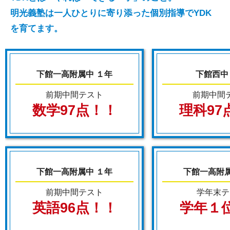
真壁・ITみらい
明光義塾は一人ひとりに寄り添った個別指導でYDK
を育てます。
大学入試合格・私立入試合格 続々
★☆2025ｰ26年度大学合格実績☆★
～国公立～
下館一高附属中 １年
下館西中
筑波、一橋、群馬(医)、奈良女子、信州、東京都立、千葉、埼
玉、高崎経済、群馬県立女子、宇都宮、茨城、福島
前期中間テスト
前期中間
数学97点！！
理科97
～私立～
慶応義塾、早稲田、明治、青山学院、中央、東京理科、北里
(医)、聖路加国際、成城、明治学院、日本女子、学習院、成
蹊、昭和女子、東京経済、獨協、同志社女子、日本、東京家
政、東洋、大妻女子、東京農業、東京電機、大東文化、女子栄
下館一高附属中 １年
下館一高附属
養、跡見学園女子、白鷗、東京国際医療、足利、聖学院、尚美
前期中間テスト
学年末テ
学園女子
※グループ合格実績含む
英語96点！！
学年１