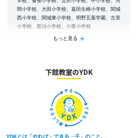
学校、養蚕小学校、五所小学校、中小学校、河
◎お子さまに合わせた志望校を正確な判定と豊富
間小学校、大田小学校、嘉田生崎小学校、関城
な受験情報で合格まで導きます！！
西小学校、関城東小学校、明野五葉学園、古里
※今年度高校入試第一志望校合格率９７％を達成！！
小学校、新治小学校、小栗小学校
もっと見る
◎大学受験に特化した専任講師が多数在籍し合格
楽しく、わかりやすく、学ぶ喜びがやみつきに
まで導きます！！
なる授業をおこないます。
中学受験の対策も【豊富な情報】と【的確な指
※2026年度大学入試→筑波大合格！！ 2025年度大学入試→京都大学
導】で合格へ導きます。
下館教室のYDK
受験者！！
★東大二次試験レベルの数学、指導可能です！！！！
◎◎◎最新！！ 公立高校入試◎◎◎
水戸一高・水戸二高・下館一高・下館二高
下妻一高・下妻二高・水戸商業・水戸工業
下館工業・鬼怒商業・岩瀬高・古河一高
結城一高・結城二高・小山高専・真岡・真岡女子
YDKとは「やれば・できる・子」のこと。