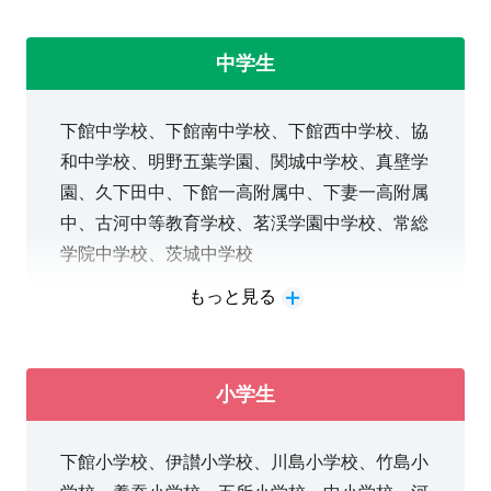
子高校、土浦日大高校、つくば国際高校、茨城
↑タップしてみてください（動画）
高校、作新学院高校、國學院栃木高校、佐野日
中学生
大高校
下館中学校、下館南中学校、下館西中学校、協
ひとり一人の夢実現に向けて、【効果的な指
和中学校、明野五葉学園、関城中学校、真壁学
導】と【確かな進路相談】で
園、久下田中、下館一高附属中、下妻一高附属
第一志望へ合格することが可能です。高等部も
近隣他塾とは違う！ここが強み！！
中、古河中等教育学校、茗渓学園中学校、常総
個別専門に対応し、それぞれの進路に向けた対
学院中学校、茨城中学校
教室長と講師全員がお子さまの考えを否定せず、お子さ
応が可能です。
んの気持ちを第一に考え、気づき、指導します。
もっと見る
ひとり一人の志望校合格に向けて、日々の学習
指導するのは講師ですが、教室長が直接関わり、一人ひ
を大切にします。
とりの無限の可能性を広げることを第一に丁寧にご対応
勉強のやり方がわからない、定着できているか
いたします。
小学生
不安、モチベーションを上げたいなどさまざま
明光義塾下館教室 の ここが凄
なお悩みを必ず解決できます。
い！！！！
下館小学校、伊讃小学校、川島小学校、竹島小