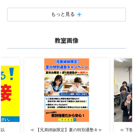
㊗
茨城県公立中学校入試
合
もっと見る
格率100％達成！！！！
教室画像
★定期テスト成績上昇者！！ 多数在
籍！！！！
★難関国公立大・私立大合格者！！ 多数輩
出！！！！
詳細は、下部を是非ご確認ください！！！！
％以
≪ 【兄弟姉妹限定】夏の特別通塾キャ
≪ 下