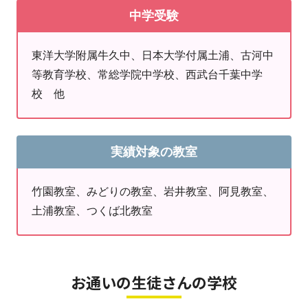
★兄弟姉妹入会キャンペーン実施中★
中学受験
・ご通塾の生徒様のご兄弟(姉妹)またはご兄弟(姉
東洋大学附属牛久中、日本大学付属土浦、古河中
妹)が同時に入会になった場合
等教育学校、常総学院中学校、西武台千葉中学
校 他
⇒最大3ヶ月間お月謝が半額！
※同時にご入会の場合、下のお子様のみ対象で
実績対象の教室
す。
竹園教室、みどりの教室、岩井教室、阿見教室、
◎7月の受付時間及び休校日◎
土浦教室、つくば北教室
＜受付時間＞
平日受付時間
15：30～21：00
お通いの生徒さんの学校
＜休校日＞