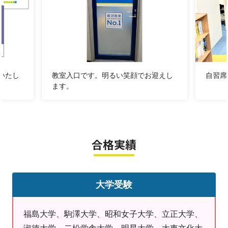
②★勉強時間を確保する「自習室」！
勉強時間は成績に直結する重要な要因です。
そこで見つけた疑問やわからない事は塾で聞いて解消しましょ
う。
いたし
教室入口です。明るい笑顔でお迎えし
自習席
苦手やわからないことをそのままにしないのが自習室の良さで
ます。
す！
③★定期的に行うカウンセリング
生徒の「やりたい」「なりたい」保護者の「願い」「思い」
合格実績
共有して目標を立てて教室も一丸となり目標達成を目指しま
す。
日々の生徒ととのコミュニケーションも通じて必要があれば適
大学受験
宜カウンセリングを設けさせていただくのでご相談ください。
福島大学、駒澤大学、昭和女子大学、立正大学、
何か悩みがあってまだ打ち明けられていない保護者様、生徒様