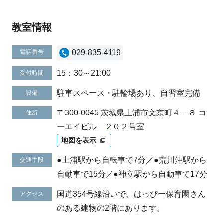
教室情報
電話番号
029-835-4119
15：30～21:00
受付時間
駐車スペース・駐輪場あり、自習室完備
設備
〒300-0045 茨城県土浦市文京町４－８ コ
住所
ーエイビル ２０２号室
地図を表示
●土浦駅から自転車で7分／●荒川沖駅から
交通手段
自動車で15分／●神立駅から自動車で17分
国道354号線沿いで、はっぴー保育園さん
アクセス
のある建物の2階にあります。