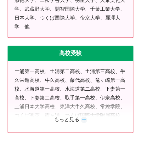
淑徳大学、二松学舎大学、明星大学、大東文化大
は是非、1度土浦教室にお電話ください。
学、武蔵野大学、開智国際大学、千葉工業大学、
様々な悩み、不安があると思います。
日本大学、つくば国際大学、帝京大学、麗澤大
生徒に寄り添いながら部活、進路、夢、志望校などのアドバイ
学 他
スもたくさんさせていただきます！
志望校や希望の学力は1人1人異なります。
高校受験
それぞれに独自の学習プログラムを作成し、それぞれの目標達
成をサポートしております。
土浦第一高校、土浦第二高校、土浦第三高校、牛
久栄進高校、牛久高校、藤代高校、竜ヶ崎第一高
「受験勉強やテスト勉強の仕方が分からない」
校、水海道第一高校、水海道第二高校、下妻第一
「志望校がなかなか決まらない」
高校、下妻第二高校、取手第一高校、伊奈高校、
「成績が上がらない・・・」
土浦日本大学高校、東洋大牛久高校、常総学院、
などのお悩みは、ぜひ明光義塾までご相談下さい。
つくば秀英、霞ヶ浦、つくば国際大学附属高校
無料体験授業や学習相談も随時受け付けておりますので、お気
もっと見る
他
軽にお問い合わせ下さい。