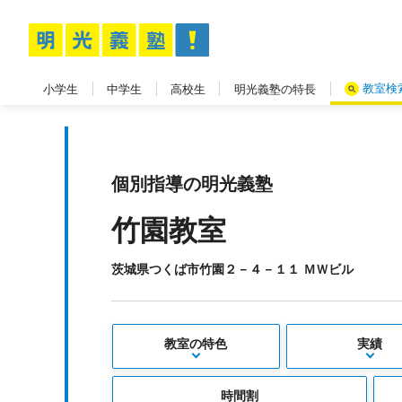
教室検
小学生
中学生
高校生
明光義塾の特長
個別指導の明光義塾
竹園教室
茨城県つくば市竹園２－４－１１ ＭＷビル
教室の特色
実績
時間割