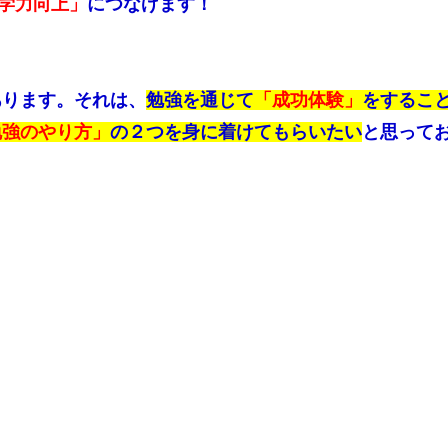
学力向上」
につなげます！
あります。それは、
勉強を通じて
「成功体験」
をするこ
勉強のやり方」
の２つを身に着けてもらいたい
と思って