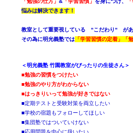
「勉強の仕方」
&
「学習習慣」
を身につけ、
「
悩みは解決できます！
教室として重要視している ”こだわり” が
その為に明光義塾では
「学習習慣の定着」「
＜明光義塾 竹園教室がぴったりの生徒さん＞
■勉強の習慣をつけたい
■勉強のやり方がわからない
■はっきりいって勉強が好きではない
■定期テストと受験対策を両立したい
■学校の宿題もフォローしてほしい
■集団塾ではついていけない
■応用問題を中心に扱いたい