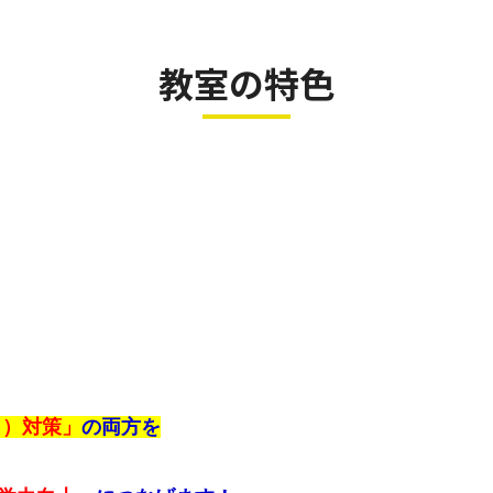
教室の特色
申）対策」
の両方を