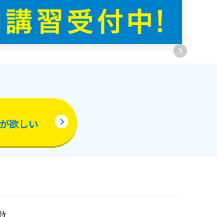
が欲しい
時