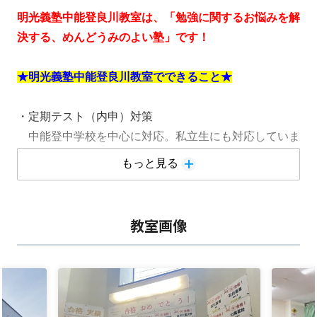
明光義塾中能登良川教室は、「勉強に関するお悩みを解
決する、めんどうみのよい塾」です！
★明光義塾中能登良川教室でできること★
・定期テスト（内申）対策
中能登中学校を中心に対応。私立生にも対応していま
す。
もっと見る
・受験対策（中学受験・高校受験・大学受験）
・現状のお子さまの学力に合わせた授業
・家庭学習のサポート
教室画像
・受験に関するご相談
・お子さまの勉強や生活に関するご相談
・授業以外の時でも自習可能
→夏期講習について、詳しくはこちらをクリック←