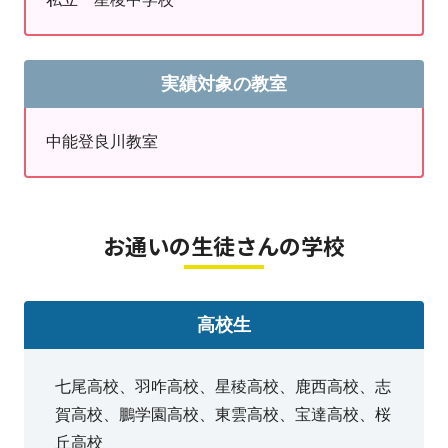
高校…鹿西高校 羽咋高校 七尾高校
上記の学校を中心に、地域の学校の授業の進捗状況やテ
ストの傾向はしっかりと把握しており、教科書の進み具
実績対象の教室
合にあわせた学習や定期テスト対策も行っています。
私立・公立など、学校独自の学習進度にも対応していま
中能登良川教室
す。
高校・大学入試では、検定取得者を優遇する制度も多
く、特に大学入試では、英検®を活用する大学が年々増
お通いの生徒さんの学校
えつつあります。合格の可能性を高めるためにも、目標
級を決めて、早期から積極的にチャレンジすることをお
すすめします。
高校生
このように、中能登良川教室の個別指導なら一人ひとり
七尾高校、羽咋高校、星稜高校、鹿西高校、志
の目標に柔軟に対応できます。
賀高校、鵬学園高校、東雲高校、宝達高校、桜
一人ひとりに合わせたオリジナルの学習プランでお子さ
丘高校