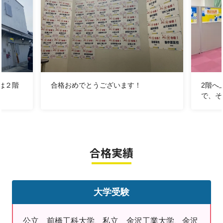
★夏期特別休講日のお知らせ★
2026年8月12日（水）～2026年8月16日（日）、2026
年8月31日（月）は夏期特別休講日となります。
は２階
合格おめでとうございます！
2階へ
で、そ
★中能登良川教室のご紹介★
合格実績
この度は、中能登良川教室のページをご覧いただきまし
て、ありがとうございます。
大学受験
地域密着型の個別指導塾として、お子さまの学習意欲が
湧き、保護者さまも安心して通わせることのできる教室
公立 前橋工科大学、私立 金沢工業大学、金沢
であるよう、心がけております。