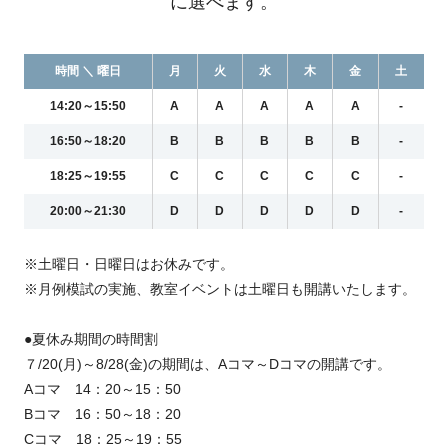
に選べます。
時間 ＼ 曜日
月
火
水
木
金
土
14:20～15:50
A
A
A
A
A
-
16:50～18:20
B
B
B
B
B
-
18:25～19:55
C
C
C
C
C
-
20:00～21:30
D
D
D
D
D
-
※土曜日・日曜日はお休みです。
※月例模試の実施、教室イベントは土曜日も開講いたします。
●夏休み期間の時間割
７/20(月)～8/28(金)の期間は、Aコマ～Dコマの開講です。
Aコマ 14：20～15：50
Bコマ 16：50～18：20
Cコマ 18：25～19：55