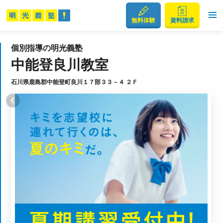
無料体験
資料請求
個別指導の明光義塾
中能登良川教室
石川県鹿島郡中能登町良川１７部３３－４ ２Ｆ