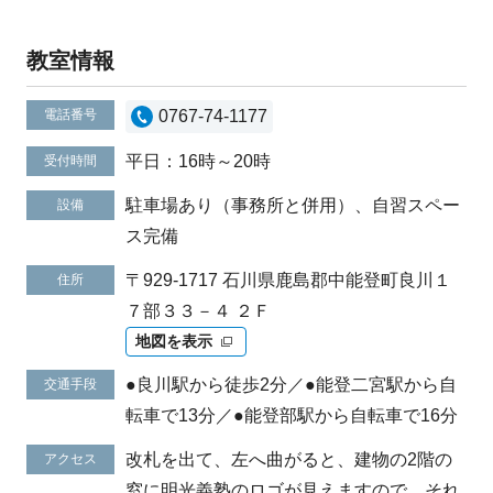
教室情報
電話番号
0767-74-1177
平日：16時～20時
受付時間
駐車場あり（事務所と併用）、自習スペー
設備
ス完備
〒929-1717 石川県鹿島郡中能登町良川１
住所
７部３３－４ ２Ｆ
地図を表示
●良川駅から徒歩2分／●能登二宮駅から自
交通手段
転車で13分／●能登部駅から自転車で16分
改札を出て、左へ曲がると、建物の2階の
アクセス
窓に明光義塾のロゴが見えますので、それ