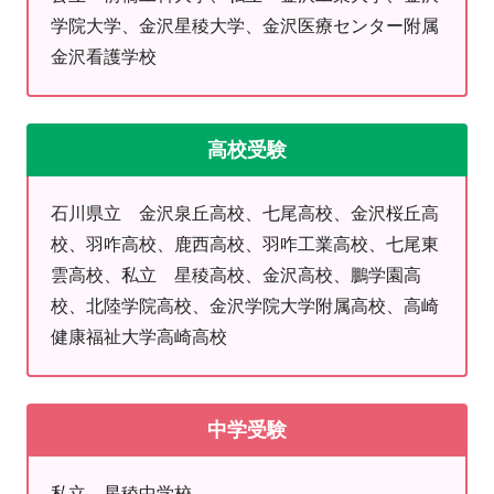
学院大学、金沢星稜大学、金沢医療センター附属
また、当教室では、授業以外でも勉強に取り組む姿勢を大
金沢看護学校
「家だと勉強に集中できない…」
「わからない単元がそのままになっている…」
高校受験
「受験に向けて何をどう勉強したらいいの…」
といった生徒さんや保護者様の声にお応えし、自習席をご用
石川県立 金沢泉丘高校、七尾高校、金沢桜丘高
校、羽咋高校、鹿西高校、羽咋工業高校、七尾東
自分で勉強する力を伸ばすためにも是非自習スペースをご活
雲高校、私立 星稜高校、金沢高校、鵬学園高
校、北陸学院高校、金沢学院大学附属高校、高崎
自習席は無料で、授業日以外でも使用できます！
健康福祉大学高崎高校
★お問い合わせの多い学校★
中学受験
小学校…鹿島小学校 鳥屋小学校 鹿西小学校
中学校…中能登中学校 七尾中学校
私立 星稜中学校