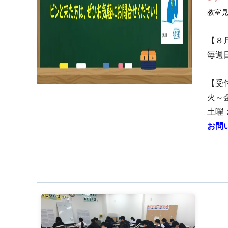
教室
【８
毎週
【受
火～金
土曜：
お問い