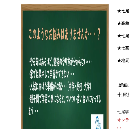
★七
★高
★七
★七
★地
↓詳細
七尾
七尾
オン
い。