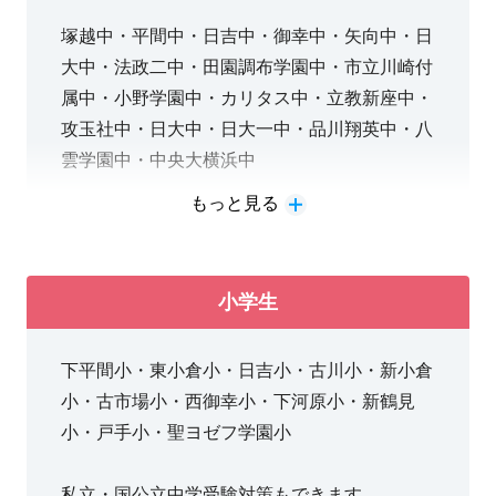
塚越中・平間中・日吉中・御幸中・矢向中・日
大中・法政二中・田園調布学園中・市立川崎付
属中・小野学園中・カリタス中・立教新座中・
攻玉社中・日大中・日大一中・品川翔英中・八
雲学園中・中央大横浜中
もっと見る
志望校対策も定期テスト・内申対策も両方でき
ます。
小学生
下平間小・東小倉小・日吉小・古川小・新小倉
小・古市場小・西御幸小・下河原小・新鶴見
小・戸手小・聖ヨゼフ学園小
私立・国公立中学受験対策もできます。