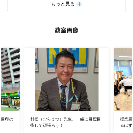
平間中2数学 前期中間 64点→92点↗
もっと見る
【８月入会特典】
◆入会特典◆
それぞれ1カ月無料！！
教室画像
小学生：速読解または思考力講座 中学生：理社フォレ
スタ 高校生：1ON1 コーチング
この度は明光義塾鹿島田教室のＨＰをご覧頂きありがと
うございます。教室長の村松と申します。
教室長として生徒さまのために日々できることを考えて
運営しています。
勉強が嫌だなと思っている生徒さまにも勉強が楽しい！
など思って貰えるように講師と取り組んでいます。
私自身教室長を15年以上経験しており、受験対策や成
績UP対策なども自信を持って取り組んでます！
が目印の
村松（むらまつ）先生。一緒に目標目
授業風
多くの生徒さま・保護者さまとお話できることを楽しみ
指して頑張ろう！
るはず