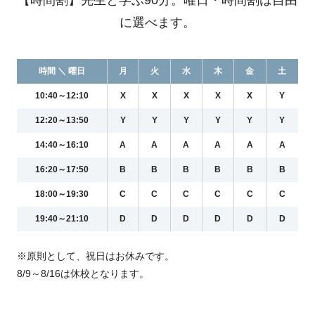
【時間割】先生と学ぶ90分。曜日・時間割は自由
に選べます。
時間 ＼ 曜日
月
火
水
木
金
土
10:40～12:10
X
X
X
X
X
Y
12:20～13:50
Y
Y
Y
Y
Y
Y
14:40～16:10
A
A
A
A
A
A
16:20～17:50
B
B
B
B
B
B
18:00～19:30
C
C
C
C
C
C
19:40～21:10
D
D
D
D
D
D
※原則として、祝日はお休みです。
8/9～8/16は休校となります。