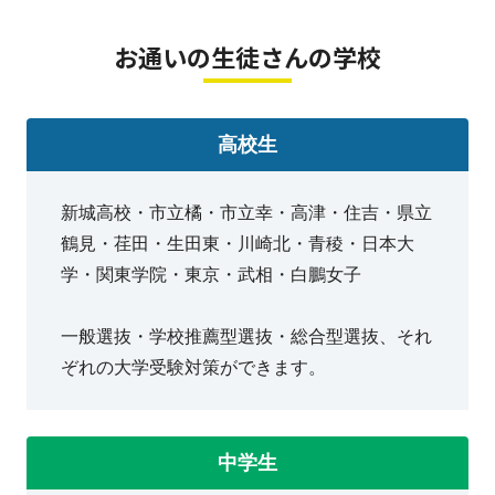
ター北あいたいタウン教室、岸根公園駅前教室、
校、横浜共立学園中学校、横浜女学院中学校、横
学高校、横浜翠陵高校、横浜清風高校、横浜創英
横浜三ツ沢教室、綱島教室、中山教室、鴨居教
お通いの生徒さんの学校
浜翠陵中学校、横浜創英中学校、横浜雙葉中学
高校、横浜創学館高校、横浜隼人高校、立正大学
室、小机教室、菊名教室
校、立正大学付属立正中学校 ＜国立＞横浜国立
付属立正高校、和光高校
大学教育学部付属横浜中学校
高校生
新城高校・市立橘・市立幸・高津・住吉・県立
鶴見・荏田・生田東・川崎北・青稜・日本大
学・関東学院・東京・武相・白鵬女子
一般選抜・学校推薦型選抜・総合型選抜、それ
ぞれの大学受験対策ができます。
中学生