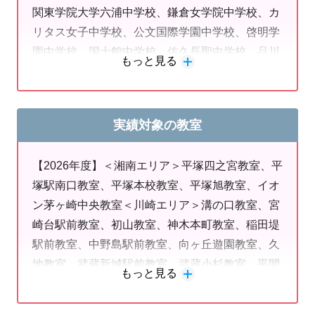
関東学院大学六浦中学校、鎌倉女学院中学校、カ
高校、秦野高校、秦野曽屋高校、平塚農商高校、
リタス女子中学校、公文国際学園中学校、啓明学
藤沢清流高校、藤沢西高校 ＜他エリア＞厚木王
園中学校、国士館中学校、佐久長聖中学校、品川
子高校、大和西高校、橋本高校 【2026年度：私
もっと見る
翔英中学校、湘南白百合学園中学校、女子聖学院
立高校】五十音順 麻布大学附属高校、飛鳥未来
中学校、逗子開成中学校、聖園女学院中学校、聖
高校、英理女子学院高校、大原学園美空高校、大
ヨゼフ学園中学校、青稜中学校、捜真女学校中学
森学園高校、大東学園高校、柏木学園高校、金沢
実績対象の教室
校、多摩大聖ヶ丘中学校、中央大学附属横浜中学
学院大学附属高校、暁星高校、鵠沼高校、向上高
校、千代田中学校、鶴見大附属中学校、桐蔭学園
校、国際高専、国士舘高校、サレジオ高専、品川
【2026年度】＜湘南エリア＞平塚四之宮教室、平
中学校、東海大学付属相模中学校、東海大学付属
翔英高校、自由ヶ丘学園高校、城西高校、星槎国
塚駅南口教室、平塚本校教室、平塚旭教室、イオ
高輪台中学校、桐光学園中学校、トキワ松学園中
際高校、相洋高校、橘学苑高校、立花学園高校、
ン茅ヶ崎中央教室＜川崎エリア＞溝の口教室、宮
学校、ドルトン東京学園中学校、長崎日本大学学
多摩大学目黒高校、中央大学附属横浜高校、鶴見
崎台駅前教室、初山教室、神木本町教室、稲田堤
園中学校、日本工業大学駒場中学校、日本大学中
大学附属高校、東京高校、東京実業高校、トキワ
駅前教室、中野島駅前教室、向ヶ丘遊園教室、久
学校、日本大学第三中学校、日本大学三島中学
松学園高校、日大鶴ヶ丘高校、日本工業大学駒場
地教室、武蔵新城駅前教室、武蔵小杉教室、平間
校、羽田国際中学校、武南中学校、文教大学付属
高校、日本体育大学柏高校、白鵬女子高校、日々
もっと見る
教室、鹿島田教室、南加瀬教室、元住吉教室、大
中学校、宮崎日大中学校、目黒学院中学校、目黒
輝学園高校、平塚学園高校、武相高校、宝仙学園
鳥居教室＜横浜エリア＞たまプラーザ教室、セン
日本大学中学校、目白研心中学校、山手学院中学
高校、目黒日本大学高校、横浜高校、横浜商科大