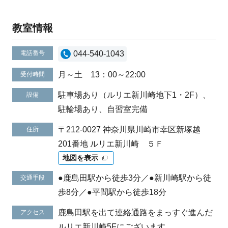
教室情報
電話番号
044-540-1043
月～土 13：00～22:00
受付時間
駐車場あり（ルリエ新川崎地下1・2F）、
設備
駐輪場あり、自習室完備
〒212-0027 神奈川県川崎市幸区新塚越
住所
201番地 ルリエ新川崎 ５Ｆ
地図を表示
●鹿島田駅から徒歩3分／●新川崎駅から徒
交通手段
歩8分／●平間駅から徒歩18分
鹿島田駅を出て連絡通路をまっすぐ進んだ
アクセス
ルリエ新川崎5Fにございます。