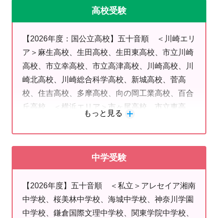
学、嘉悦大学、関東学院大学、玉川大学、麻布大
鹿島田教室の生徒の60％以上が中学受験生
高校受験
学、工学院大学、桜美林大学、昭和女子大学、湘
人気の法政二中や日本大学中、横浜創英中、市立川崎中
南医療大学、神奈川工科大学、城西大学、清泉女
などの私国立中対策に自信を持って対策しております！
【2026年度：国公立高校】五十音順 ＜川崎エリ
子大学、創価大学、多摩大学、大正大学、拓殖大
当教室は洗足学園合格者もいます！志望校に合わせた個
ア＞麻生高校、生田高校、生田東高校、市立川崎
学、帝京平成大学、目白大学、田園調布学園大
別のプランを作成して行います！
高校、市立幸高校、市立高津高校、川崎高校、川
学、東京医療保健大学、東京経済大学、東京工科
★こんな生徒さまにお勧めの教室です★
崎北高校、川崎総合科学高校、新城高校、菅高
大学、東京電機大学、東京農業大学、日本女子体
勉強をしても
成績がいつも変わらない
校、住吉高校、多摩高校、向の岡工業高校、百合
育大学、日本体育大学、長崎大学、東京都市大
勉強をするのが苦手、
家庭学習をしない
丘高校 ＜横浜エリア＞市ヶ尾高校、市立東高
学、日本文理大学、武蔵大学、武蔵野学院大学、
勉強の仕方がわからない
もっと見る
校、荏田高校、神奈川工業高校、岸根高校、霧が
武蔵野大学、明海大学、鶴見大学、立正大学、和
そんな生徒さまはぜひご相談ください！
丘高校、港北高校、城郷高校、新栄高校、戸塚高
光大学、桐蔭横浜大学、首都医校、東京バイオテ
★第２回英語検定のお申込は
こちら
校、新羽高校、柏陽高校、緑ヶ丘高校、元石川高
クノロジー専門学校、女子美術大学
お時間などは上記のお申込みフォームからご確認くださ
中学受験
校、横浜国際高校、横浜清陵高校、横浜サイエン
い。
スフロンティア高校、横浜南陵高校、横浜平沼高
【2026年度】五十音順 ＜私立＞アレセイア湘南
校 ＜湘南エリア＞有馬高校、伊勢原高校、大磯
中学校、桜美林中学校、海城中学校、神奈川学園
高校、大船高校、小田原東高校、高浜高校、茅ヶ
中学校、鎌倉国際文理中学校、関東学院中学校、
崎高校、茅ヶ崎北陵高校、茅ヶ崎西浜高校、鶴嶺