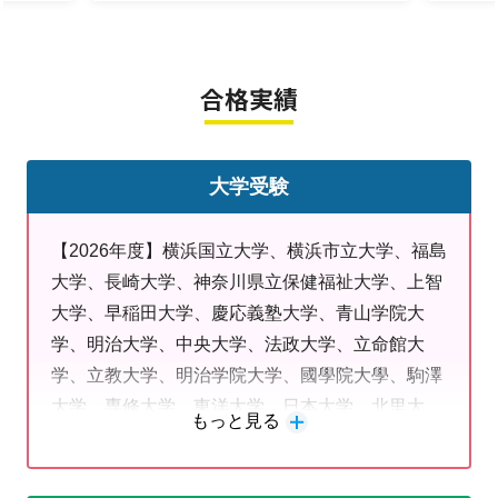
にしています♪
読んで頂きありがとうございました。
◆
高校受験対策
なら鹿島田教室で◆
合格実績
明光義塾の
高校合格者数は個別指導塾でNO1！
中学生は受験に向けた入試対策や、塚越中・平間中・日
吉中・御幸中などに対応した個別のテスト対策を行いま
大学受験
す。高校入試対策お任せください！
◆
大学受験対策
なら鹿島田教室で！◆
【2026年度】横浜国立大学、横浜市立大学、福島
明光義塾の
大学合格者数は個別指導塾でNO1！
大学、長崎大学、神奈川県立保健福祉大学、上智
高校生は志望大学に合わせて個別にプランを作成しま
大学、早稲田大学、慶応義塾大学、青山学院大
す。国公立・早慶上智・GMARCH・日東駒専・神大・
学、明治大学、中央大学、法政大学、立命館大
関学など志望校に合わせた教材や勉強法をアドバイスし
学、立教大学、明治学院大学、國學院大學、駒澤
ます。内部進学や指定校推薦、定期テスト対策なども行
大学、専修大学、東洋大学、日本大学、北里大
えます。プランは生徒１人1人個別に作成しておりま
もっと見る
学、帝京大学、東海大学、神奈川大学、亜細亜大
す。
学、横浜創英大学、東京都市大学、横浜薬科大
◆
中学受験対策
なら鹿島田教室で！◆