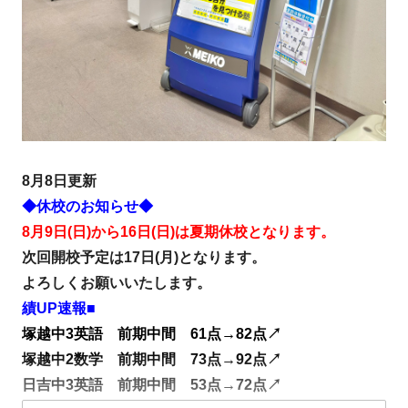
8月8日更新
◆休校のお知らせ◆
8月9日(日)から16日(日)は夏期休校となります。
次回開校予定は17日(月)となります。
よろしくお願いいたします。
績UP速報■
塚越中3英語 前期中間 61点→82点↗
塚越中2数学 前期中間 73点→92点↗
日吉中3英語 前期中間 53点→72点↗