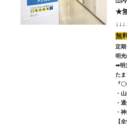
山内
★
↓↓↓
無
定期
明光
➡明
たま
『〇
・山
・通
・神
【全