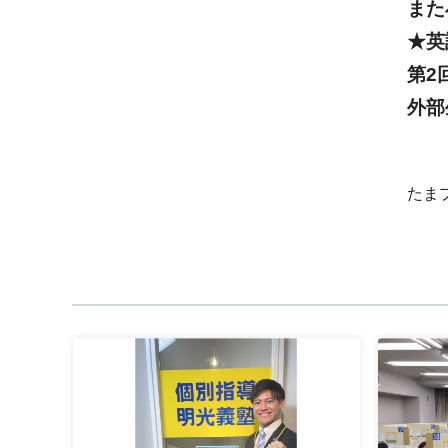
また
★英
第2
外部
たま