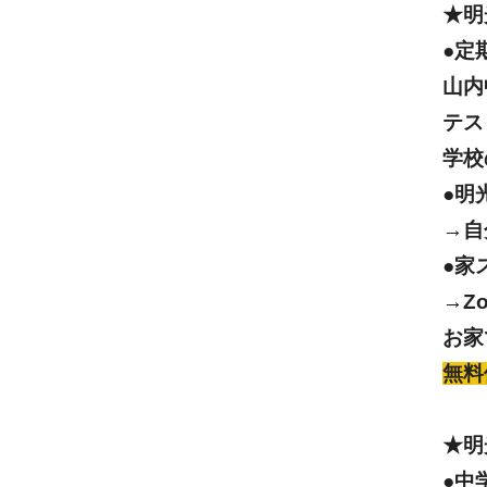
★明
●定
山内
テス
学校
●明
→自
●家
→Z
お家
無料
★明
●中