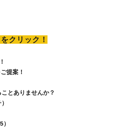
らをクリック！
！
をご提案！
ることありませんか？
チ）
5）