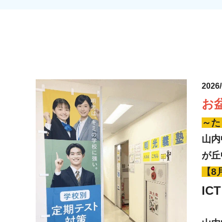
2026
お盆
～た
山内
が丘
【8
I