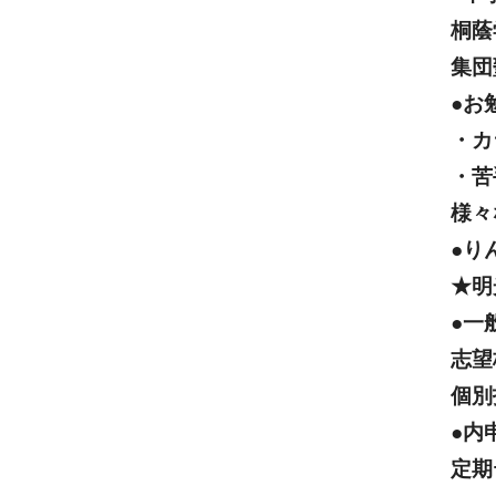
桐蔭
集団
●お
・カ
・苦
様々
●り
★明
●一
志望
個別
●内
定期