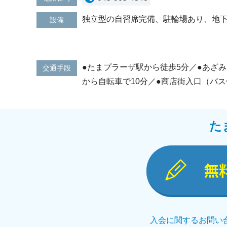
独立型の自習席完備、駐輪場あり、地
設備
●たまプラーザ駅から徒歩5分／●あざみ
交通手段
から自転車で10分／●商店街入口（バス
た
無
入会に関するお問い