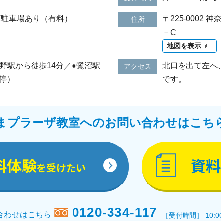
下駐車場あり（有料）
〒225-0002 
住所
－C
地図を表示
野駅から徒歩14分／●鷺沼駅
北口を出て左へ
アクセス
停）
です。
まプラーザ教室へのお問い合わせはこち
料体験
資料
を受けたい
0120-334-117
合わせはこちら
［受付時間］ 10:0