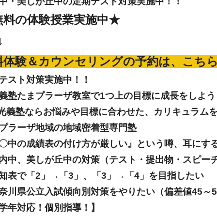
中・美しが丘中の定期テスト対策実施中！！
無料の体験授業実施中★
↓
料体験＆カウンセリングの予約は、こち
テスト対策実施中！！
義塾たまプラーザ教室で1つ上の目標に成長をしよう
光義塾ならお悩みや目標に合わせた、カリキュラム
プラーザ地域の地域密着型専門塾
〇中の成績表の付け方が厳しい』という噂、耳にす
内中、美しが丘中の対策（テスト・提出物・スピー
知表で「2」→「3」、「3」→「4」を目指したい
奈川県公立入試傾向別対策をやりたい（偏差値45～5
学年対応！個別指導！】