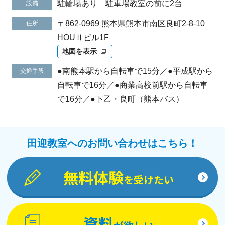
駐輪場あり 駐車場教室の前に2台
設備
〒862-0969 熊本県熊本市南区良町2-8-10
住所
HOUⅡビル1F
地図を表示
●南熊本駅から自転車で15分／●平成駅から
交通手段
自転車で16分／●商業高校前駅から自転車
で16分／●下乙・良町（熊本バス）
田迎教室へのお問い合わせはこちら！
無料体験
を受けたい
資料