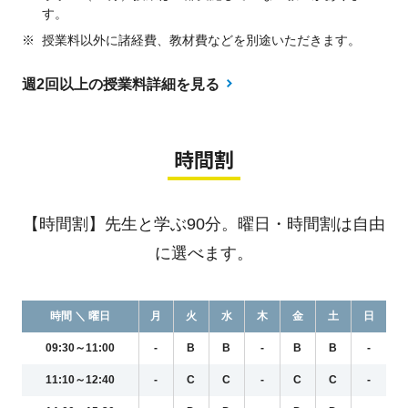
す。
※
授業料以外に諸経費、教材費などを別途いただきます。
週2回以上の授業料詳細を見る
時間割
【時間割】先生と学ぶ90分。曜日・時間割は自由
に選べます。
時間 ＼ 曜日
月
火
水
木
金
土
日
09:30～11:00
-
B
B
-
B
B
-
11:10～12:40
-
C
C
-
C
C
-