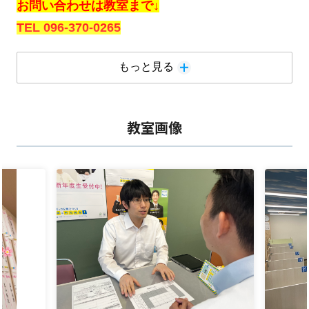
お問い合わせは教室まで↓
TEL 096-370-0265
もっと見る
明光義塾田迎教室です。
この度は田迎教室のページをご覧頂きましてあり
がとうございます。
教室画像
田迎教室は、小学生から高校生まで毎日たくさん
のお子さまが元気よく通い明るく活気がある教室
です。
小学生はプログラミングコースや苦手な教科の復
習。
中学1・2年生は定期テストでの自己最高点獲得の
ための学習。できなかった教科ができるようにな