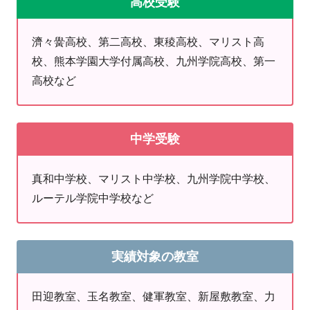
高校受験
①主体的に学ぶ意欲を持ち、勉強の仕方を身に付
濟々黌高校、第二高校、東稜高校、マリスト高
けている生徒!
校、熊本学園大学付属高校、九州学院高校、第一
②自分の意志で夢や目標を設定できる生徒!
高校など
③目標達成を諦めずにやり遂げられる生徒!
④人の喜びを我が喜びに感じ、人の役に立つこと
ができる生徒!
中学受験
⑤自己肯定感を高く持つことができる生徒!
真和中学校、マリスト中学校、九州学院中学校、
⑥やればできる実感を感じることができる生徒!
ルーテル学院中学校など
その実現に向けたシステムとプログラムがありま
す。
実績対象の教室
なにより学習という機会を通じて、お子様の能力
田迎教室、玉名教室、健軍教室、新屋敷教室、力