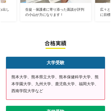
る‼
中学3年生は志望校合格にむけて5教科のレベルア
み出し
生徒・保護者に寄り添った面談が評判
広々と
の小山が力になります！
に目標
ップ！
高校生は学校の授業の予習・復習や大学受験に向
けて！
合格実績
毎回の授業で先生と目標に向かって全力でがんば
っています♪
大学受験
田迎教室は熊本市の中でも南区に位置しているこ
熊本大学、熊本県立大学、熊本保健科学大学、熊
と
本学園大学、九州大学、鹿児島大学、福岡大学、
から、熊金市以外からも保護者の方の送迎にて通
西南学院大学など
塾している生徒も多い教室です。
《明光義塾が目指す生徒像》