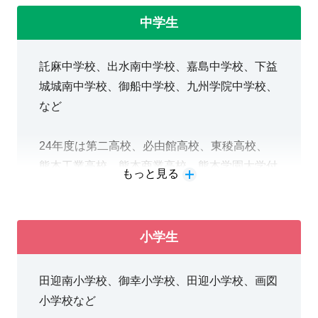
中学生
託麻中学校、出水南中学校、嘉島中学校、下益
城城南中学校、御船中学校、九州学院中学校、
など
24年度は第二高校、必由館高校、東稜高校、
熊本工業高校、熊本商業高校、熊本学園大学付
もっと見る
属高校、九州学院高校を志望する生徒が多かっ
たです。
小学生
※明光義塾は個別指導の学習塾のため、生徒自
身の志望校に100%合格させることを使命とし
田迎南小学校、御幸小学校、田迎小学校、画図
ています。年度によって熊本高校や済々黌高
小学校など
校、真和高校なども志望する生徒がいて、合格