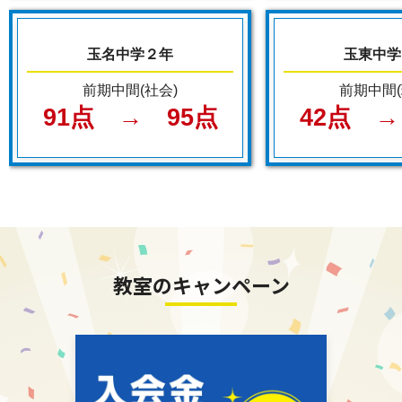
玉名中学２年
玉東中学
前期中間(社会)
前期中間(
91点 → 95点
42点 →
教室のキャンペーン