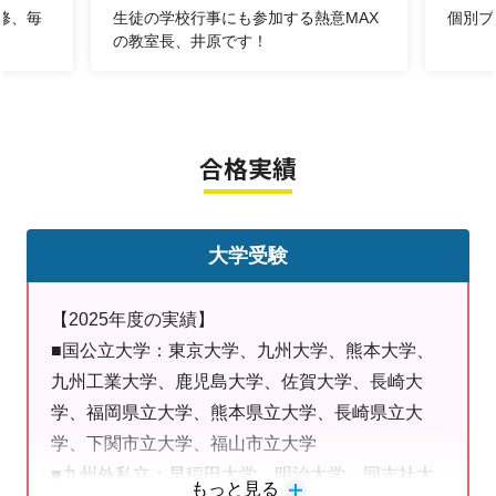
修、毎
生徒の学校行事にも参加する熱意MAX
個別ブ
「夏期講習に参加してお試し⇒よければ２学期も継続」
の教室長、井原です！
という方に最適なプランです♪
❶５DAYS（90分×５コマ）
❷10DAYS（90分×10
コマ）
合格実績
明光義塾 玉名教室
では、
習いたい教科だけ受講することが
☆教科の選択：
大学受験
できます！
部活や習い事に合わせて曜日や時
☆曜日や時間帯：
【2025年度の実績】
間帯を選べます！
■国公立大学：東京大学、九州大学、熊本大学、
前日までのご連絡で、授業を別日
☆授業の振替：
九州工業大学、鹿児島大学、佐賀大学、長崎大
に変更することができます！
学、福岡県立大学、熊本県立大学、長崎県立大
小中学生用・高校生用と分けてご
☆自習席完備：
学、下関市立大学、福山市立大学
■九州外私立：早稲田大学、明治大学、同志社大
用意しています。授業が無い日もいつでも利用
もっと見る