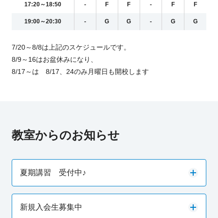
17:20～18:50
-
F
F
-
F
F
19:00～20:30
-
G
G
-
G
G
7/20～8/8は上記のスケジュールです。
8/9～16はお盆休みになり、
8/17～は 8/17、24のみ月曜日も開校します
教室からのお知らせ
夏期講習 受付中♪
新規入会生募集中