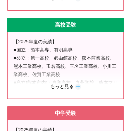
学、立命館大学、関西大学、近畿大学
OKです！
■九州内私立：福岡大学、福岡工業大学、中村学
園大学、福岡国際医療大学、久留米大学、崇城大
高校受験
学、熊本保健科学大学、九州ルーテル大学、熊本
〇●玉名教室 教室長の井原より●〇
学園大学、尚絅大学、九州看護福祉大学
【2025年度の実績】
明光義塾玉名教室、教室長の井原です。
■国立：熊本高専、有明高専
■公立：第一高校、必由館高校、熊本商業高校、
玉名教室は、
自立＆自律
をテーマに、
褒め教
熊本工業高校、玉名高校、玉名工業高校、小川工
育・笑顔教育・感動教育
を実践し、お子様が勉
業高校、佐賀工業高校
強を通して人としても成長できる教室を目指し
■私立(熊本市内)：真和高校、九州学院、熊本マリ
もっと見る
スト学園、ルーテル学院高校、東海大学付属熊本
ています。
星翔高校、文徳高校、熊本信愛高校、慶誠高校
学習で能力を高めることも大切ですが、まず、
■私立(荒尾玉名)：専修大学熊本玉名高校、玉名女
しつけの4ヶ条(挨拶・返事・感謝・謝罪)
を指
中学受験
子高校、有明高校、城北高校
導していきます。人が生きていく上で、最も大
■私立(福岡県)：大牟田高校、誠修高校
切なことだと私は想い、指導にあたっておりま
【2025年度の実績】