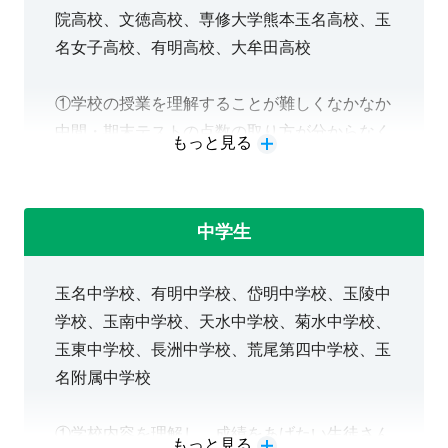
☆お問い合わせ受付時間☆
院高校、文徳高校、専修大学熊本玉名高校、玉
【平日・土曜】13:00～21:30
名女子高校、有明高校、大牟田高校
※日曜は休校
①学校の授業を理解することが難しくなかなか
中間・期末テストの点数の取り方が分からなく
もっと見る
＜玉名教室について＞
なってきた生徒さん
▷小1～高3・既卒まで、全学年対応！
②大学にはいきたい、もしくは行くつもり！だ
▷自習席(小中学生・高校生)あり！入会したそ
けど、やる気が出ない生徒さん
中学生
の日から使えます！
③就職をする予定だが、何を頑張っておくべき
か迷っている生徒さん
▷駐輪場・駐車場あり！
玉名中学校、有明中学校、岱明中学校、玉陵中
などなど、まずはお気軽にご相談からどうぞ！
▷中学・高校・大学受験対策可能！
学校、玉南中学校、天水中学校、菊水中学校、
▷定期テスト対策もOK！
玉東中学校、長洲中学校、荒尾第四中学校、玉
昨年度は、進学に関しては、熊本大学等の国立
▷ノート指導から始めます！
名附属中学校
大学をはじめ、難関国立私立
、そして地元大学にも多数合格してくれていま
①学校内容を理解し、成績をあげたい生徒さん
す。また、就職も第一志望に就職を決めてくれ
もっと見る