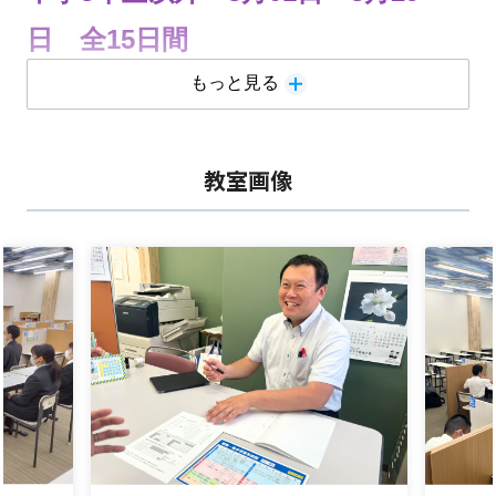
日 全15日間
☆1日6コマ ※1コマ＝90分（小学1～4年生は60分コ
もっと見る
ースあり）
☆教科・単元が選べます
☆受講プランは個別に決めるため、ご予算に合わせたプ
教室画像
ランも可能です
☆自習が無料でできます ※夏期講習に申し込んだ場合
のみ
教室まで直接お電話いただければ、
即対応できます！
≪夏期講習トライアルキャンペーン
≫