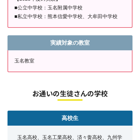
■公立中学校：玉名附属中学校
す。そのためにも、まずは指導していく私たち
■私立中学校：熊本信愛中学校、大牟田中学校
スタッフがお手本を示し、背中を見せていくこ
とを日ごろから心がけております。
玉名教室に関わる全ての人が自己実現に向け、
実績対象の教室
自信を持って社会に旅立ってくれ、幸せな人生
に向かうことを想い、日々生徒たちと関わって
玉名教室
おります。
今後、もっと玉名地域の皆様に信頼され、大切
お通いの生徒さんの学校
なお子様を通わせてよかったと思っていただけ
る教室となるよう、これからも日々努力してい
きます！
高校生
玉名高校、玉名工業高校、済々黌高校、九州学