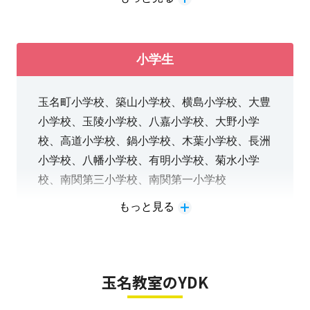
②高校入試に向けて、個別で弱点克服したい生
ています！
徒さん
③私立中、附属中で学校教材を活用しての授業
小学生
をしてほしい生徒さん
④英検対策をしていきたい生徒さん
玉名町小学校、築山小学校、横島小学校、大豊
⑤学校内容が授業だけではわからず、聴くのが
小学校、玉陵小学校、八嘉小学校、大野小学
恥ずかしいという生徒さん
校、高道小学校、鍋小学校、木葉小学校、長洲
などなど お困りではありませんか？
小学校、八幡小学校、有明小学校、菊水小学
校、南関第三小学校、南関第一小学校
もっと見る
①学校内容をきちんと理解していく授業
②中学受験に向けた授業
③学年を戻って復習する授業
④英語やプログラミングを学習する授業
玉名教室のYDK
などなど、目的に合わせて授業していきます♪