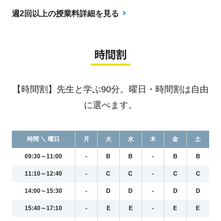
週2回以上の授業料詳細を見る
時間割
【時間割】先生と学ぶ90分。曜日・時間割は自由
に選べます。
時間 ＼ 曜日
月
火
水
木
金
土
09:30～11:00
-
B
B
-
B
B
11:10～12:40
-
C
C
-
C
C
14:00～15:30
-
D
D
-
D
D
15:40～17:10
-
E
E
-
E
E