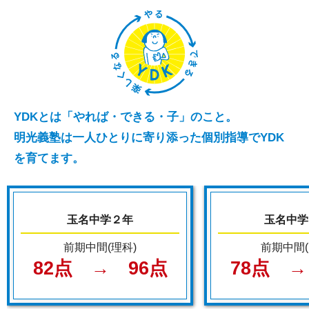
また、今の状態ができているの？という疑問を
お持ちの方も
ぜひ、お気軽にご相談ください。
YDKとは「やれば・できる・子」のこと。
明光義塾は一人ひとりに寄り添った個別指導でYDK
を育てます。
玉名中学２年
玉名中学
前期中間(理科)
前期中間(
82点 → 96点
78点 →