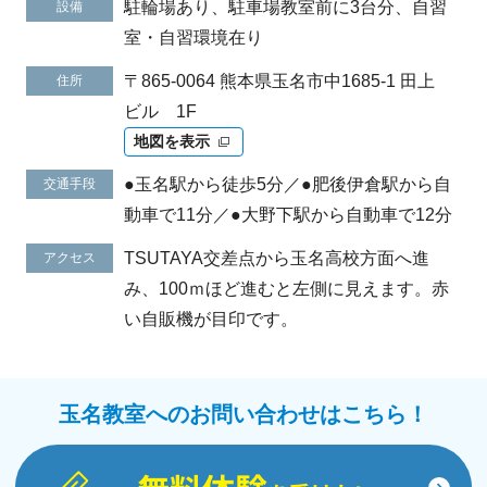
駐輪場あり、駐車場教室前に3台分、自習
設備
室・自習環境在り
〒865-0064 熊本県玉名市中1685-1 田上
住所
ビル 1F
地図を表示
●玉名駅から徒歩5分／●肥後伊倉駅から自
交通手段
動車で11分／●大野下駅から自動車で12分
TSUTAYA交差点から玉名高校方面へ進
アクセス
み、100ｍほど進むと左側に見えます。赤
い自販機が目印です。
玉名教室へのお問い合わせはこちら！