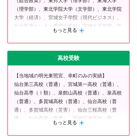
（総合政策）、東邦大学（理学部）、東海大学
・定期テスト対策も抜群なので
（理学部）、東北学院大学（文学部）、東北学院
・受験やテストの結果がすごい（下記実績参照）
大学（経済）、宮城女子学院（現代ビジネス）、
仙台医療センター看護大学校、宮城女子学院（学
こんな対策をしています♪
もっと見る
芸学部）
高校受験
「明光義塾に合う生徒さん」
■定期テスト（内申）対策と受験（志望校）対策の両方してほし
【当地域の明光東照宮、幸町のみの実績】
い
仙台第三高校（普通）、宮城第一高校（普通）、
■勉強の仕方がわからない
仙台高専（Ⅰ類）、泉館山高校（普通）、泉高校
■学校内容をサポートしてほしい
（普通）、多賀城高校（普通）、仙台高校（普
■勉強が苦手・嫌い、好きでも嫌いでもない（ふつう）
通）、多賀城高校（災害）、仙台三桜高校（普
■集団塾についていけない
通）、仙台商業（商業）、宮城広瀬高校（普
■前学年に戻って学習したい
もっと見る
通）、水沢農業（農業）、東北学院（特進）、東
■予習したい
北学院（ＴＧ）、仙台育英（特進・東大選抜）、