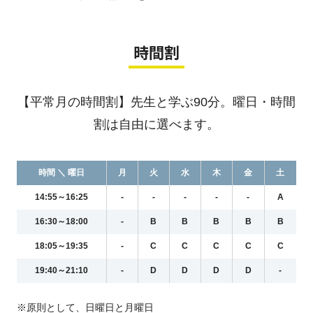
時間割
【平常月の時間割】先生と学ぶ90分。曜日・時間
割は自由に選べます。
時間 ＼ 曜日
月
火
水
木
金
土
14:55～16:25
-
-
-
-
-
A
16:30～18:00
-
B
B
B
B
B
18:05～19:35
-
C
C
C
C
C
19:40～21:10
-
D
D
D
D
-
※原則として、日曜日と月曜日