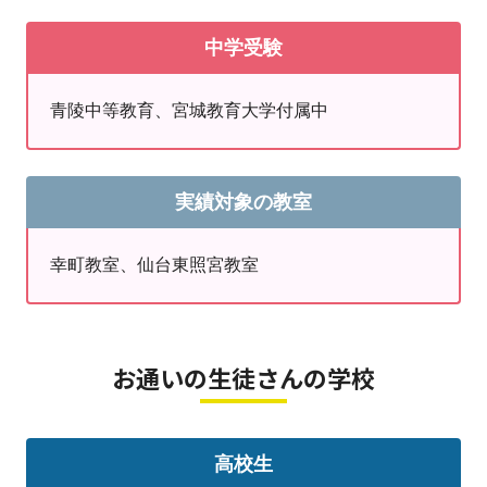
■自分から質問できない
仙台育英（特進）、東北高校（文理β）、東北高
■自習できる環境が欲しい
中学受験
校（文教）、尚絅学院（文理進学）、東北学院榴
ヶ岡（総合進学）
青陵中等教育、宮城教育大学付属中
【合格体験記：仙台高校合格】
中2の夏から明光義塾に通って、偏差値を４３→５６へ
と上げ、見事第一志望の仙台高校に合格できました。こ
実績対象の教室
れは塾の先生たちの温かい空気感と達成感を得やすいシ
ステムのおかげで、日々の授業にプラスして自習も楽し
幸町教室、仙台東照宮教室
く通い続けられた結果だと思います。
どの先生も笑顔で元気に挨拶してくれ、親切にわかりや
すい解説をしてくれ、自分の考え方を深められるものが
お通いの生徒さんの学校
ありました。そして「振り返りノート」という授業の内
容をまとめるノートというものがあり、それを使い切っ
たり、先生のコメントを読んだりした時に達成感やもっ
高校生
と頑張ろうという気持ちにもなれました。本当に明光義