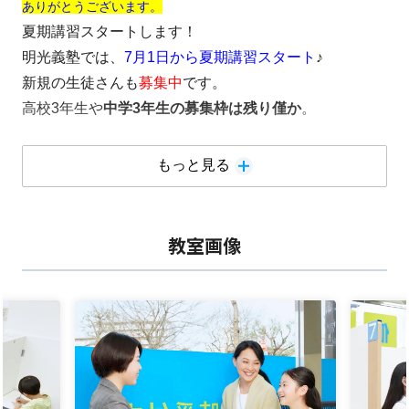
ありがとうございます。
夏期講習スタートします！
明光義塾では、
7月1日から夏期講習スタート
♪
新規の生徒さんも
募集中
です。
高校3年生や
中学3年生の募集枠は残り僅か
。
【ただいまのキャンペーン】
もっと見る
①入会金無料（
7月末まで
）
②4回分授業料無料（
7月末まで
）
③友人紹介の方には、お友達・塾生ともに2000分の商
教室画像
品券プレゼント
※HPからのお申し込みもしくはお電話での際
「友人紹
介」とご記入（お答えのあった）方のみ
明光義塾仙台東照宮教室は、
「楽しく・そして暖かい面倒見の