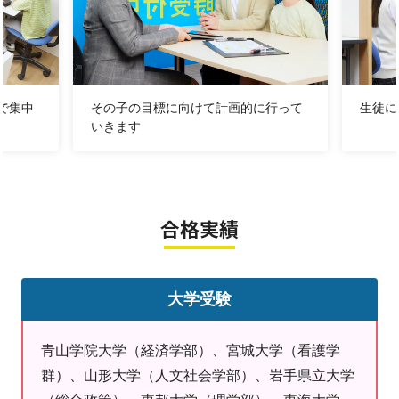
よい教室」
です！
今年度も明光義塾は地域のみなさまのご協力いただきな
がら
お子様の学習面だけでなく様々な面でサポートしてまい
りたいと思います。
で集中
その子の目標に向けて計画的に行って
生徒に
いきます
そしてお子様の学力向上とともにお子様に自信をつけて
将来の活力に
なるようにサポートしてまいりたいと思います！
合格実績
明光義塾仙台東照宮教室は
大学受験
・とにかく明るい！
・またとにかく面倒見がいい
青山学院大学（経済学部）、宮城大学（看護学
・とにかく雰囲気が暖かくて自習しやすい！
群）、山形大学（人文社会学部）、岩手県立大学
・さらに受験対策