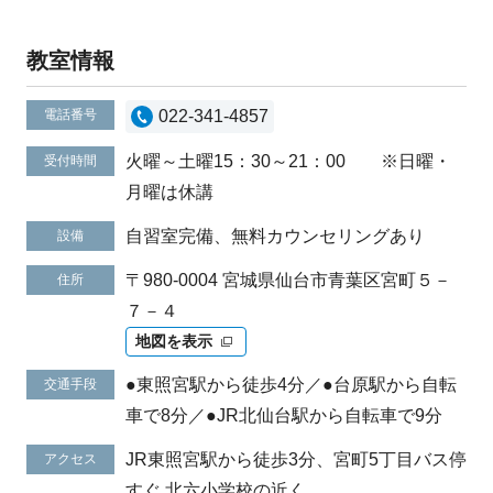
教室情報
電話番号
022-341-4857
火曜～土曜15：30～21：00 ※日曜・
受付時間
月曜は休講
自習室完備、無料カウンセリングあり
設備
〒980-0004 宮城県仙台市青葉区宮町５－
住所
７－４
地図を表示
●東照宮駅から徒歩4分／●台原駅から自転
交通手段
車で8分／●JR北仙台駅から自転車で9分
JR東照宮駅から徒歩3分、宮町5丁目バス停
アクセス
すぐ 北六小学校の近く